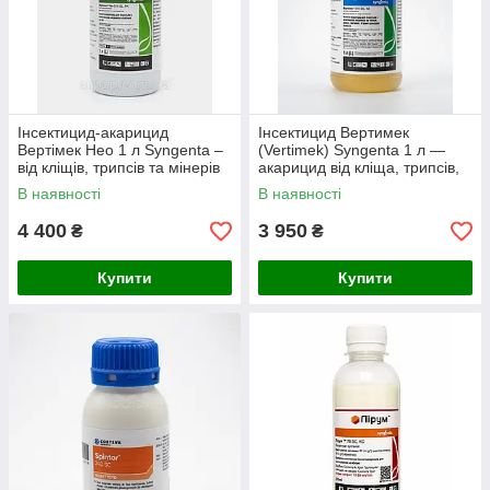
Інсектицид-акарицид
Інсектицид Вертимек
Вертімек Нео 1 л Syngenta –
(Vertimek) Syngenta 1 л —
від кліщів, трипсів та мінерів
акарицид від кліща, трипсів,
мінерів
В наявності
В наявності
4 400
3 950
₴
₴
Купити
Купити