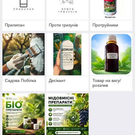
Прилипач
Проти гризунів
Протруйники
Садова Побілка
Десікант
Товар на вагу/
роззлив