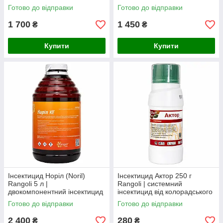
білокрилки
системно-контактної дії
Готово до відправки
Готово до відправки
1 700
1 450
₴
₴
Купити
Купити
Інсектицид Норіл (Noril)
Інсектицид Актор 250 г
Rangoli 5 л |
Rangoli | системний
двокомпонентний інсектицид
інсектицид від колорадського
та акарицид широкого
жука, попелиці, білокрилки,
Готово до відправки
Готово до відправки
спектра дії
трипсів та ґрунтових
шкідників
2 400
280
₴
₴