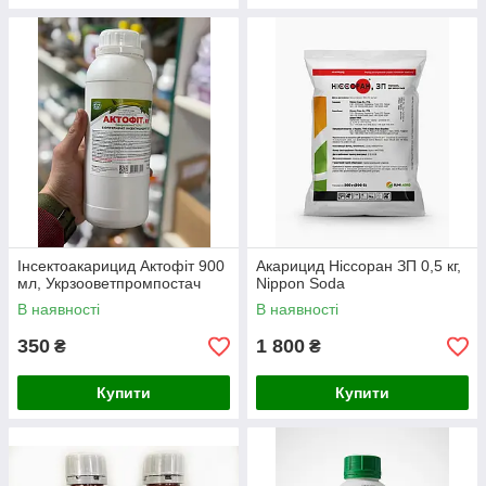
Інсектоакарицид Актофіт 900
Акарицид Ніссоран ЗП 0,5 кг,
мл, Укрзооветпромпостач
Nippon Soda
В наявності
В наявності
350
1 800
₴
₴
Купити
Купити