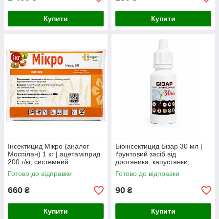
Купити
Купити
Інсектицид Мікро (аналог
Біоінсектицид Бізар 30 мл |
Моспілан) 1 кг | ацетаміприд
ґрунтовий засіб від
200 г/кг, системний
дротяника, капустянки,
інсектицид від колорадського
хруща, нематод та інших
Готово до відправки
Готово до відправки
жука, попелиці, трипсів та
ґрунтових шкідників
660
90
₴
₴
Купити
Купити