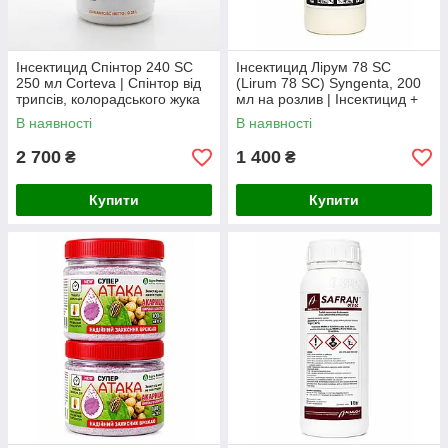
Інсектицид Спінтор 240 SC
Інсектицид Лірум 78 SC
250 мл Corteva | Спінтор від
(Lirum 78 SC) Syngenta, 200
трипсів, колорадського жука
мл на розлив | Інсектицид +
та гусениць
акарицид від шкідників
В наявності
В наявності
2 700
1 400
₴
₴
Купити
Купити