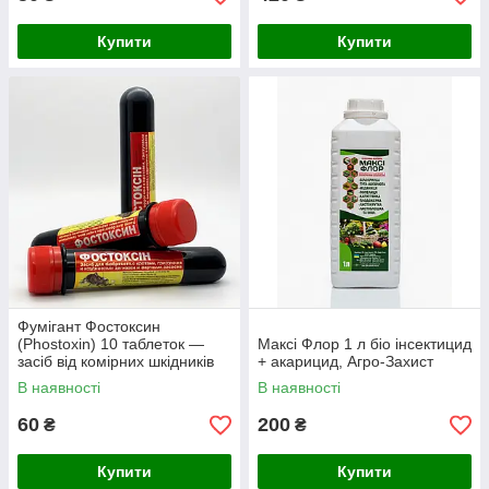
Купити
Купити
Фумігант Фостоксин
(Phostoxin) 10 таблеток —
Максі Флор 1 л біо інсектицид
засіб від комірних шкідників
+ акарицид, Агро-Захист
та кротів
В наявності
В наявності
60
200
₴
₴
Купити
Купити