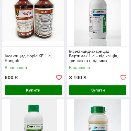
Інсектицид-акарицид
Інсектицид Норіл КЕ 1 л,
Вертимек 1 л – від кліщів,
Rangoli
трипсів та шкідників
В наявності
В наявності
600
3 100
₴
₴
Купити
Купити