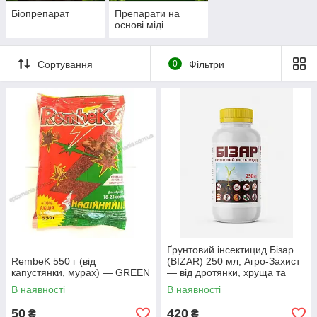
Біопрепарат
Препарати на
основі міді
Сортування
0
Фільтри
Ґрунтовий інсектицид Бізар
RembeK 550 г (від
(BIZAR) 250 мл, Агро-Захист
капустянки, мурах) — GREEN
— від дротянки, хруща та
капустянки
В наявності
В наявності
50
420
₴
₴