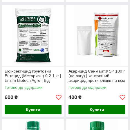
Біоінсектицид ґрунтовий
Акарицид Санмайт® SP 100 г
Ентоцид (Метаризін) 0.2 1 кг |
(на вагу) | контактний
Enzim Biotech Agro | Від
акарицид проти кліщів на всіх
дротяника, капустянки,
стадіях розвитку, Sumi Agro
Готово до відправки
Готово до відправки
хруща, совок та інших ґрунт
Японія
600
400
₴
₴
Купити
Купити