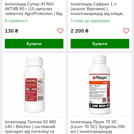
Інсектицид Супер АТАКА
Інсектицид Сафран 1 л
АКТИВ 80 г (10 шипучих
(аналог Вертімек) |
таблеток) AgroProtection | Від
інсектоакарицид від кліщів,
колорадського жука, тлі,
трипсів, білокрилки та мінерів
В наявності
Готово до відправки
трипсів та білокрилки
130
2 200
₴
₴
Купити
Купити
Інсектицид Теппекі 50 WG
Інсектицид Лірум 78 SC
140 г Belchim | системний
(Lirum 78 SC) Syngenta 200
препарат від попелиці та
мл | інсектоакарицид