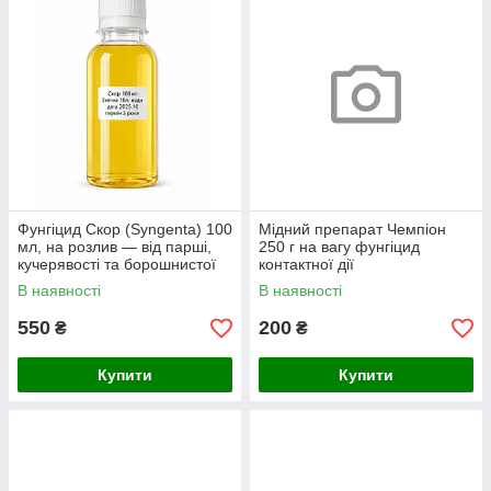
Фунгіцид Скор (Syngenta) 100
Мідний препарат Чемпіон
мл, на розлив — від парші,
250 г на вагу фунгіцид
кучерявості та борошнистої
контактної дії
роси
В наявності
В наявності
550
200
₴
₴
Купити
Купити