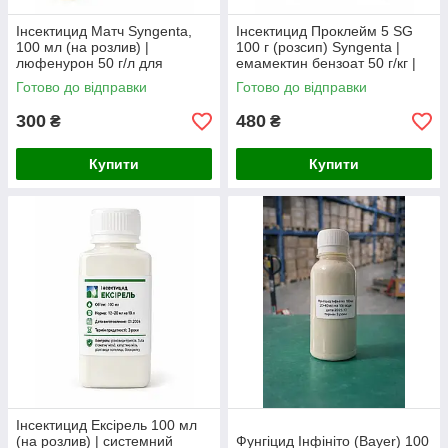
Інсектицид Матч Syngenta,
Інсектицид Проклейм 5 SG
100 мл (на розлив) |
100 г (розсип) Syngenta |
люфенурон 50 г/л для
емамектин бензоат 50 г/кг |
захисту томатів, капусти,
інсектицид проти
Готово до відправки
Готово до відправки
яблуні та винограду
плодожерки, совки,
капустяної молі
300
480
₴
₴
Купити
Купити
Інсектицид Ексірель 100 мл
(на розлив) | системний
Фунгіцид Інфініто (Bayer) 100