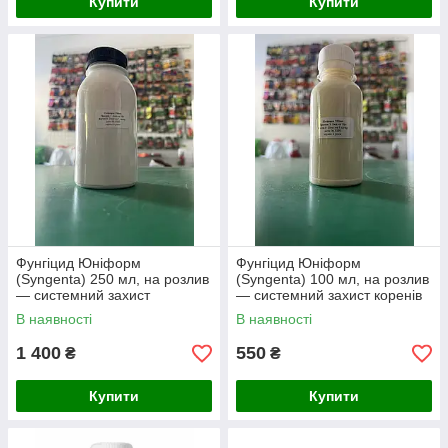
Купити
Купити
Фунгіцид Юніформ
Фунгіцид Юніформ
(Syngenta) 250 мл, на розлив
(Syngenta) 100 мл, на розлив
— системний захист
— системний захист коренів
кореневої системи та стебла
та стебла
В наявності
В наявності
1 400
550
₴
₴
Купити
Купити