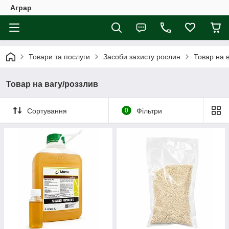
Аграр
Товари та послуги
Засоби захисту рослин
Товар на 
Товар на вагу/роззлив
Сортування
0
Фільтри