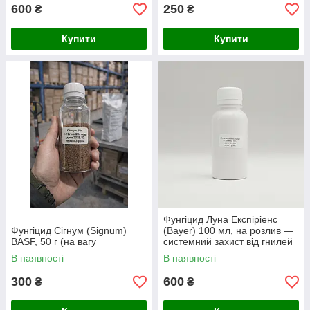
600
250
₴
₴
Купити
Купити
Фунгіцид Луна Експіріенс
Фунгіцид Сігнум (Signum)
(Bayer) 100 мл, на розлив —
BASF, 50 г (на вагу
системний захист від гнилей
та плямистостей
В наявності
В наявності
300
600
₴
₴