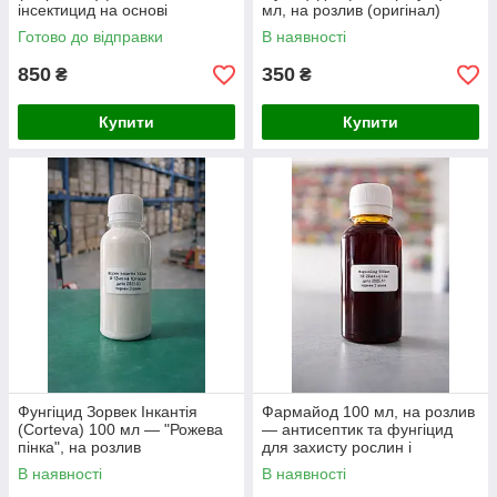
інсектицид на основі
мл, на розлив (оригінал)
ціантраніліпролу 100 г/л для
Готово до відправки
В наявності
захисту овочевих культур і че
850
350
₴
₴
Купити
Купити
Фунгіцид Зорвек Інкантія
Фармайод 100 мл, на розлив
(Corteva) 100 мл — "Рожева
— антисептик та фунгіцид
пінка", на розлив
для захисту рослин і
дезінфекції
В наявності
В наявності