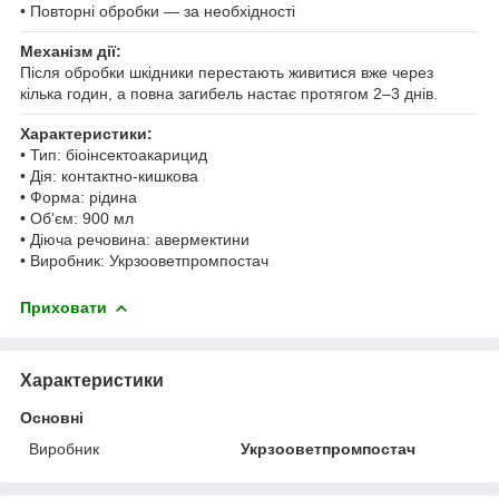
• Повторні обробки — за необхідності
Механізм дії:
Після обробки шкідники перестають живитися вже через
кілька годин, а повна загибель настає протягом 2–3 днів.
Характеристики:
• Тип: біоінсектоакарицид
• Дія: контактно-кишкова
• Форма: рідина
• Об’єм: 900 мл
• Діюча речовина: авермектини
• Виробник: Укрзооветпромпостач
Приховати
Характеристики
Основні
Виробник
Укрзооветпромпостач