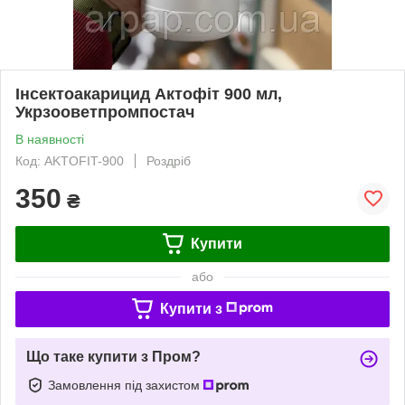
Інсектоакарицид Актофіт 900 мл,
Укрзооветпромпостач
В наявності
Код: AKTOFIT-900
Роздріб
350
₴
Купити
або
Купити з
Що таке купити з Пром?
Замовлення під захистом