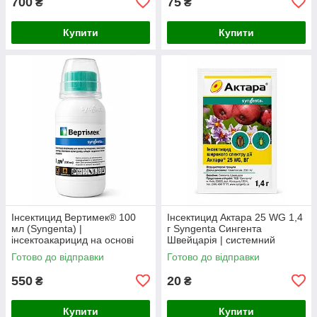
700
75
₴
₴
Купити
Купити
Інсектицид Вертимек® 100
Інсектицид Актара 25 WG 1,4
мл (Syngenta) |
г Syngenta Сингента
інсектоакарицид на основі
Швейцарія | системний
абамектину 18 г/л від кліщів,
інсектицид
Готово до відправки
Готово до відправки
трипсів та мінерів
550
20
₴
₴
Купити
Купити