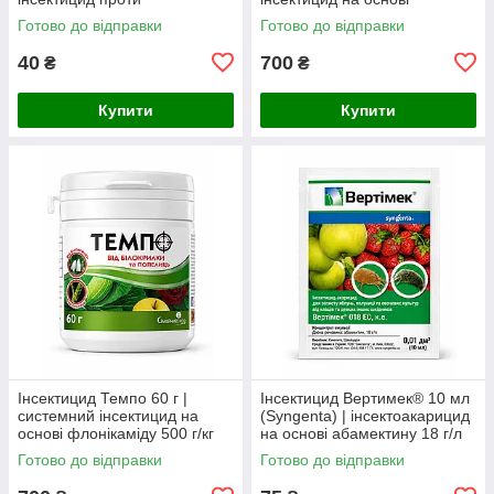
колорадського жука,
хлорантраніліпролу проти
Готово до відправки
Готово до відправки
плодожерок, листовійок і
лускокрилих шкідників
совок
40
700
₴
₴
Купити
Купити
Інсектицид Темпо 60 г |
Інсектицид Вертимек® 10 мл
системний інсектицид на
(Syngenta) | інсектоакарицид
основі флонікаміду 500 г/кг
на основі абамектину 18 г/л
проти попелиці, білокрилки,
від кліщів, трипсів та мінерів
Готово до відправки
Готово до відправки
трипсів та щитівок