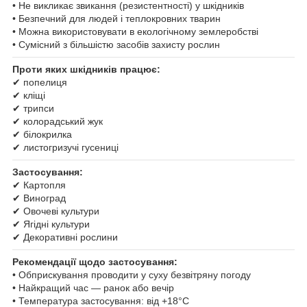
• Не викликає звикання (резистентності) у шкідників
• Безпечний для людей і теплокровних тварин
• Можна використовувати в екологічному землеробстві
• Сумісний з більшістю засобів захисту рослин
Проти яких шкідників працює:
✔ попелиця
✔ кліщі
✔ трипси
✔ колорадський жук
✔ білокрилка
✔ листогризучі гусениці
Застосування:
✔ Картопля
✔ Виноград
✔ Овочеві культури
✔ Ягідні культури
✔ Декоративні рослини
Рекомендації щодо застосування:
• Обприскування проводити у суху безвітряну погоду
• Найкращий час — ранок або вечір
• Температура застосування: від +18°C