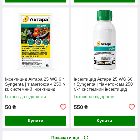
Інсектицид Актара 25 WG 6 г
Інсектицид Актара 25 WG 60
Syngenta | тіаметоксам 250 г/
г Syngenta | тіаметоксам 250
кг, системний інсектицид
г/кг, системний інсектицид
широкого спектра дії (пакет,
широкого спектра дії
Готово до відправки
Готово до відправки
Швейцарія)
(Швейцарія)
50
550
₴
₴
Купити
Купити
Показати ще