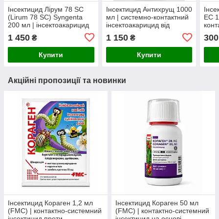
Інсектицид Лірум 78 SC
Інсектицид Антихрущ 1000
Інсе
(Lirum 78 SC) Syngenta
мл | системно-контактний
ЕС 1
200 мл | інсектоакарицид
інсектоакарицид від
конт
системно-контактної дії
хруща, дротяника,
інсе
1 450
1 150
300
₴
₴
капустянки, кліщів та
широ
ґрунтових шкідників
Купити
Купити
Акційні пропозиції та новинки
Інсектицид Кораген 1,2 мл
Інсектицид Кораген 50 мл
(FMC) | контактно-системний
(FMC) | контактно-системний
інсектицид проти
інсектицид на основі