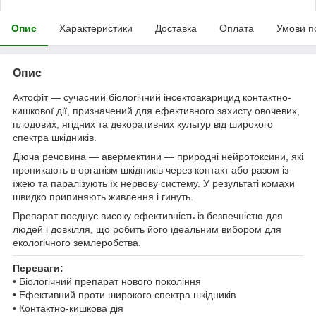
Опис
Характеристики
Доставка
Оплата
Умови п
Опис
Актофіт — сучасний біологічний інсектоакарицид контактно-
кишкової дії, призначений для ефективного захисту овочевих,
плодових, ягідних та декоративних культур від широкого
спектра шкідників.
Діюча речовина — авермектини — природні нейротоксини, які
проникають в організм шкідників через контакт або разом із
їжею та паралізують їх нервову систему. У результаті комахи
швидко припиняють живлення і гинуть.
Препарат поєднує високу ефективність із безпечністю для
людей і довкілля, що робить його ідеальним вибором для
екологічного землеробства.
Переваги:
• Біологічний препарат нового покоління
• Ефективний проти широкого спектра шкідників
• Контактно-кишкова дія