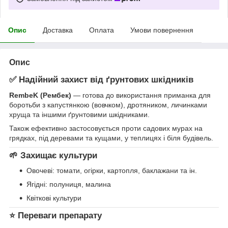
Опис
Доставка
Оплата
Умови повернення
Опис
✅ Надійний захист від ґрунтових шкідників
RembeK (Рембек)
— готова до використання приманка для
боротьби з капустянкою (вовчком), дротяником, личинками
хруща та іншими ґрунтовими шкідниками.
Також ефективно застосовується проти садових мурах на
грядках, під деревами та кущами, у теплицях і біля будівель.
🌱 Захищає культури
Овочеві: томати, огірки, картопля, баклажани та ін.
Ягідні: полуниця, малина
Квіткові культури
⭐ Переваги препарату