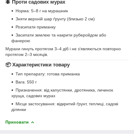
🐜 Проти садових мурах
Норма: 5–8 г на мурашник
Зняти верхній шар ґрунту (близько 2 см)
Розсипати приманку
Засипати землею та накрити руберойдом або
фанерою
Мурахи гинуть протягом 3–4 діб і не з’являються повторно
протягом 2–3 місяців.
📦 Характеристики товару
Тип препарату: готова приманка
Вага: 550 г
Призначення: від капустянки, дротяника, личинок
хруща, садових мурах
Місце застосування: відкритий ґрунт, теплиці, садові
ділянки
Приховати