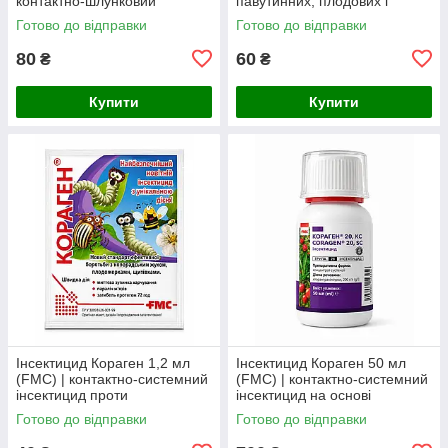
контактно-шлунковий
павутинних, плодових і
інсектицид проти
цитрусових кліщів
Готово до відправки
Готово до відправки
колорадського жука,
попелиці, трипсів,
80
60
₴
₴
Купити
Купити
Інсектицид Кораген 1,2 мл
Інсектицид Кораген 50 мл
(FMC) | контактно-системний
(FMC) | контактно-системний
інсектицид проти
інсектицид на основі
колорадського жука,
хлорантраніліпролу проти
Готово до відправки
Готово до відправки
плодожерок, листовійок і
лускокрилих шкідників
совок