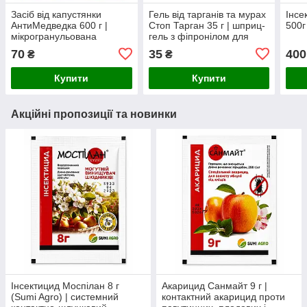
Засіб від капустянки
Гель від тарганів та мурах
Інсе
АнтиМедведка 600 г |
Стоп Тарган 35 г | шприц-
500г
мікрогранульована
гель з фіпронілом для
приманка від капустянки,
знищення комах
70
35
400
₴
₴
дротяника та личинок
хруща
Купити
Купити
Акційні пропозиції та новинки
Інсектицид Моспілан 8 г
Акарицид Санмайт 9 г |
(Sumi Agro) | системний
контактний акарицид проти