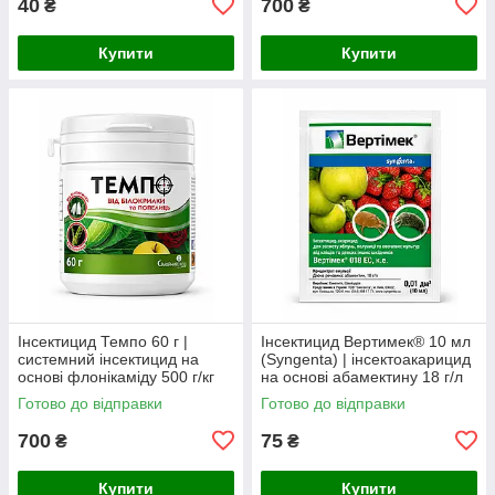
40
700
₴
₴
Купити
Купити
Інсектицид Темпо 60 г |
Інсектицид Вертимек® 10 мл
системний інсектицид на
(Syngenta) | інсектоакарицид
основі флонікаміду 500 г/кг
на основі абамектину 18 г/л
проти попелиці, білокрилки,
від кліщів, трипсів та мінерів
Готово до відправки
Готово до відправки
трипсів та щитівок
700
75
₴
₴
Купити
Купити