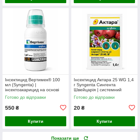
Інсектицид Вертимек® 100
Інсектицид Актара 25 WG 1,4
мл (Syngenta) |
г Syngenta Сингента
інсектоакарицид на основі
Швейцарія | системний
абамектину 18 г/л від кліщів,
інсектицид
Готово до відправки
Готово до відправки
трипсів та мінерів
550
20
₴
₴
Купити
Купити
Показати ще