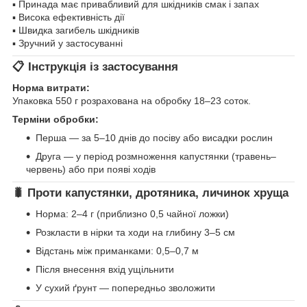
▪ Принада має привабливий для шкідників смак і запах
▪ Висока ефективність дії
▪ Швидка загибель шкідників
▪ Зручний у застосуванні
📋 Інструкція із застосування
Норма витрати:
Упаковка 550 г розрахована на обробку 18–23 соток.
Терміни обробки:
Перша — за 5–10 днів до посіву або висадки рослин
Друга — у період розмноження капустянки (травень–
червень) або при появі ходів
🐛 Проти капустянки, дротяника, личинок хруща
Норма: 2–4 г (приблизно 0,5 чайної ложки)
Розкласти в нірки та ходи на глибину 3–5 см
Відстань між приманками: 0,5–0,7 м
Після внесення вхід ущільнити
У сухий ґрунт — попередньо зволожити