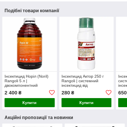
Подібні товари компанії
Інсектицид Норіл (Noril)
Інсектицид Актор 250 г
Інсе
Rangoli 5 л |
Rangoli | системний
сист
двокомпонентний
інсектицид від
інсе
інсектицид та акарицид
колорадського жука,
широ
2 400
280
650
₴
₴
широкого спектра дії
попелиці, білокрилки,
трипсів та ґрунтових
Купити
Купити
шкідників
Акційні пропозиції та новинки