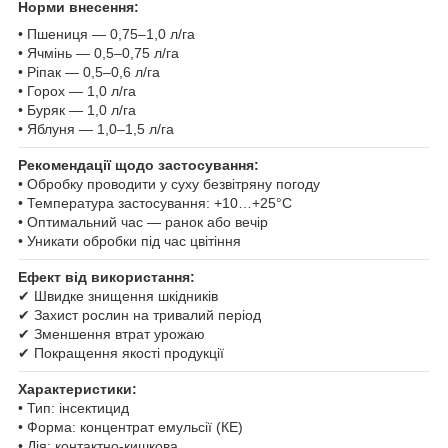
Норми внесення:
• Пшениця — 0,75–1,0 л/га
• Ячмінь — 0,5–0,75 л/га
• Ріпак — 0,5–0,6 л/га
• Горох — 1,0 л/га
• Буряк — 1,0 л/га
• Яблуня — 1,0–1,5 л/га
Рекомендації щодо застосування:
• Обробку проводити у суху безвітряну погоду
• Температура застосування: +10…+25°C
• Оптимальний час — ранок або вечір
• Уникати обробки під час цвітіння
Ефект від використання:
✔ Швидке знищення шкідників
✔ Захист рослин на тривалий період
✔ Зменшення втрат урожаю
✔ Покращення якості продукції
Характеристики:
• Тип: інсектицид
• Форма: концентрат емульсії (КЕ)
• Дія: контактно-кишкова