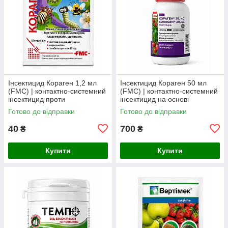
Інсектицид Кораген 1,2 мл
Інсектицид Кораген 50 мл
(FMC) | контактно-системний
(FMC) | контактно-системний
інсектицид проти
інсектицид на основі
колорадського жука,
хлорантраніліпролу проти
Готово до відправки
Готово до відправки
плодожерок, листовійок і
лускокрилих шкідників
совок
40
700
₴
₴
Купити
Купити