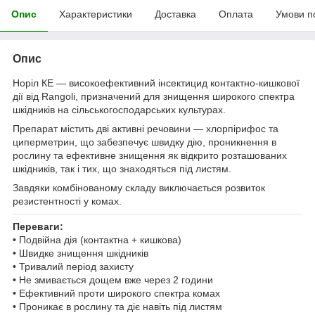
Опис
Характеристики
Доставка
Оплата
Умови п
Опис
Норіл КЕ — високоефективний інсектицид контактно-кишкової
дії від Rangoli, призначений для знищення широкого спектра
шкідників на сільськогосподарських культурах.
Препарат містить дві активні речовини — хлорпірифос та
циперметрин, що забезпечує швидку дію, проникнення в
рослину та ефективне знищення як відкрито розташованих
шкідників, так і тих, що знаходяться під листям.
Завдяки комбінованому складу виключається розвиток
резистентності у комах.
Переваги:
• Подвійна дія (контактна + кишкова)
• Швидке знищення шкідників
• Тривалий період захисту
• Не змивається дощем вже через 2 години
• Ефективний проти широкого спектра комах
• Проникає в рослину та діє навіть під листям