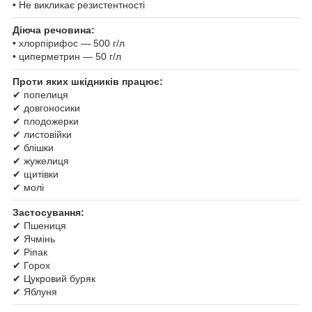
• Не викликає резистентності
Діюча речовина:
• хлорпірифос — 500 г/л
• циперметрин — 50 г/л
Проти яких шкідників працює:
✔ попелиця
✔ довгоносики
✔ плодожерки
✔ листовійки
✔ блішки
✔ жужелиця
✔ щитівки
✔ молі
Застосування:
✔ Пшениця
✔ Ячмінь
✔ Ріпак
✔ Горох
✔ Цукровий буряк
✔ Яблуня