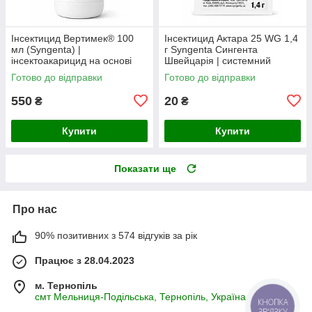
Інсектицид Вертимек® 100
Інсектицид Актара 25 WG 1,4
мл (Syngenta) |
г Syngenta Сингента
інсектоакарицид на основі
Швейцарія | системний
абамектину 18 г/л від кліщів,
інсектицид
Готово до відправки
Готово до відправки
трипсів та мінерів
550
20
₴
₴
Купити
Купити
Показати ще
Про нас
90% позитивних з 574 відгуків за рік
Працює з 28.04.2023
м. Тернопіль
смт Мельниця-Подільська, Тернопіль, Україна
КНОПКА
ЗВ'ЯЗКУ