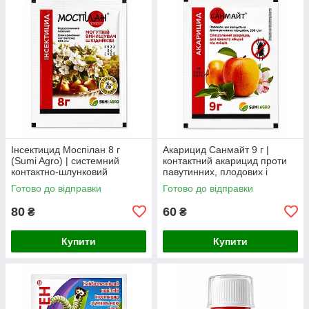
Інсектицид Моспілан 8 г
Акарицид Санмайт 9 г |
(Sumi Agro) | системний
контактний акарицид проти
контактно-шлунковий
павутинних, плодових і
інсектицид проти
цитрусових кліщів
Готово до відправки
Готово до відправки
колорадського жука,
попелиці, трипсів,
80
60
₴
₴
Купити
Купити