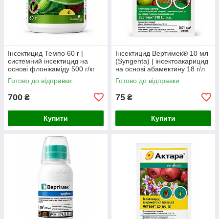
Інсектицид Темпо 60 г |
Інсектицид Вертимек® 10 мл
системний інсектицид на
(Syngenta) | інсектоакарицид
основі флонікаміду 500 г/кг
на основі абамектину 18 г/л
проти попелиці, білокрилки,
від кліщів, трипсів та мінерів
Готово до відправки
Готово до відправки
трипсів та щитівок
700
75
₴
₴
Купити
Купити