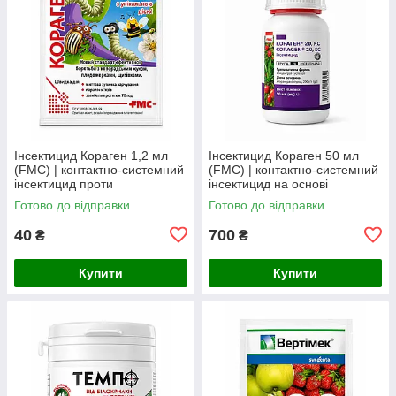
Інсектицид Кораген 1,2 мл
Інсектицид Кораген 50 мл
(FMC) | контактно-системний
(FMC) | контактно-системний
інсектицид проти
інсектицид на основі
колорадського жука,
хлорантраніліпролу проти
Готово до відправки
Готово до відправки
плодожерок, листовійок і
лускокрилих шкідників
совок
40
700
₴
₴
Купити
Купити