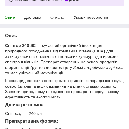
Опис
Доставка
Оплата
Умови повернення
Опис
Спінтор 240 SC
— сучасний органічний інсектицид
природного походження від компанії
Corteva (США)
для
захисту овочевих, квіткових і польових культур від широкого
спектра шкідників. Препарат створений на основі продуктів
ферментації ґрунтового актоміцету
Saccharopolyspora spinosa
та має унікальний механізм дії.
Інсектицид ефективно контролює трипсів, колорадського жука,
совок, біланів та інших шкідників на різних стадіях розвитку.
Завдяки природному походженню препарат поєднує високу
ефективність та екологічність.
Діюча речовина:
Спіносад — 240 г/л
Препаративна форма: