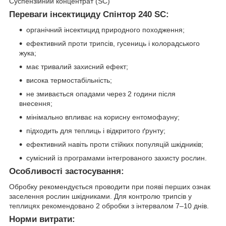
Суспензійний концентрат (SC)
Переваги інсектициду Спінтор 240 SC:
органічний інсектицид природного походження;
ефективний проти трипсів, гусениць і колорадського
жука;
має тривалий захисний ефект;
висока термостабільність;
не змивається опадами через 2 години після
внесення;
мінімально впливає на корисну ентомофауну;
підходить для теплиць і відкритого ґрунту;
ефективний навіть проти стійких популяцій шкідників;
сумісний із програмами інтегрованого захисту рослин.
Особливості застосування:
Обробку рекомендується проводити при появі перших ознак
заселення рослин шкідниками. Для контролю трипсів у
теплицях рекомендовано 2 обробки з інтервалом 7–10 днів.
Норми витрати: