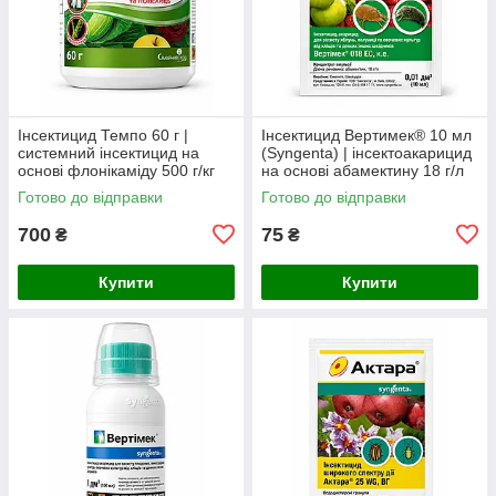
Інсектицид Темпо 60 г |
Інсектицид Вертимек® 10 мл
системний інсектицид на
(Syngenta) | інсектоакарицид
основі флонікаміду 500 г/кг
на основі абамектину 18 г/л
проти попелиці, білокрилки,
від кліщів, трипсів та мінерів
Готово до відправки
Готово до відправки
трипсів та щитівок
700
75
₴
₴
Купити
Купити