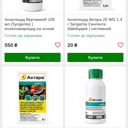
Інсектицид Вертимек® 100
Інсектицид Актара 25 WG 1,4
мл (Syngenta) |
г Syngenta Сингента
інсектоакарицид на основі
Швейцарія | системний
абамектину 18 г/л від кліщів,
інсектицид
Готово до відправки
Готово до відправки
трипсів та мінерів
550
20
₴
₴
Купити
Купити