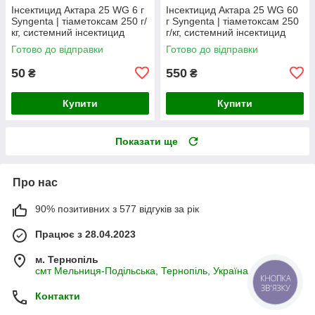
Інсектицид Актара 25 WG 6 г
Інсектицид Актара 25 WG 60
Syngenta | тіаметоксам 250 г/
г Syngenta | тіаметоксам 250
кг, системний інсектицид
г/кг, системний інсектицид
широкого спектра дії (пакет,
широкого спектра дії
Готово до відправки
Готово до відправки
Швейцарія)
(Швейцарія)
50
550
₴
₴
Купити
Купити
Показати ще
Про нас
90% позитивних з 577 відгуків за рік
Працює з 28.04.2023
м. Тернопіль
смт Мельниця-Подільська, Тернопіль, Україна
КНОПКА
ЗВ'ЯЗКУ
Контакти