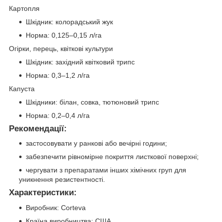
Картопля
Шкідник: колорадський жук
Норма: 0,125–0,15 л/га
Огірки, перець, квіткові культури
Шкідник: західний квітковий трипс
Норма: 0,3–1,2 л/га
Капуста
Шкідники: білан, совка, тютюновий трипс
Норма: 0,2–0,4 л/га
Рекомендації:
застосовувати у ранкові або вечірні години;
забезпечити рівномірне покриття листкової поверхні;
чергувати з препаратами інших хімічних груп для
уникнення резистентності.
Характеристики:
Виробник: Corteva
Країна виробництва: США