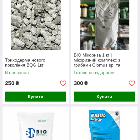
BIO Мікориза 1 кг |
Триходерма нового
мікоризний комплекс з
покоління BQG 1кг
грибами Glomus sp. та
Trichoderma viride
В наявності
Готово до відправки
250
300
₴
₴
Купити
Купити