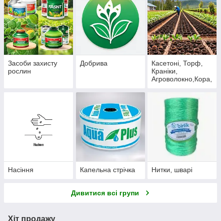
Засоби захисту
Добрива
Касетоні, Торф,
рослин
Краніки,
Агроволокно,Кора,
Стаканчики
Насіння
Капельна стрічка
Нитки, шварі
Дивитися всі групи
Хіт продажу