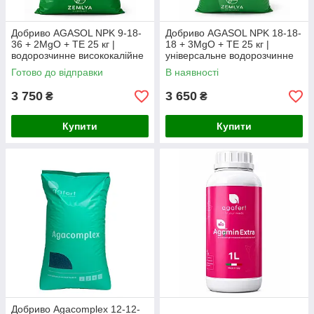
Добриво AGASOL NPK 9-18-
Добриво AGASOL NPK 18-18-
36 + 2MgO + TE 25 кг |
18 + 3MgO + TE 25 кг |
водорозчинне висококалійне
універсальне водорозчинне
NPK-добриво для цвітіння,
комплексне NPK-добриво з
Готово до відправки
В наявності
наливу плодів і підвищення
магнієм і мікроелементами
3 750
3 650
₴
₴
Купити
Купити
Добриво Agacomplex 12-12-