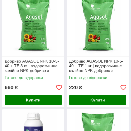
Добриво AGASOL NPK 10-5-
Добриво AGASOL NPK 10-5-
40 + TE 3 кг | водорозчинне
40 + TE 1 кг | водорозчинне
калійне NPK-добриво з
калійне NPK-добриво з
мікроелементами (фасоване
мікроелементами (фасоване
Готово до відправки
Готово до відправки
з мішка)
з мішка)
660
220
₴
₴
Купити
Купити