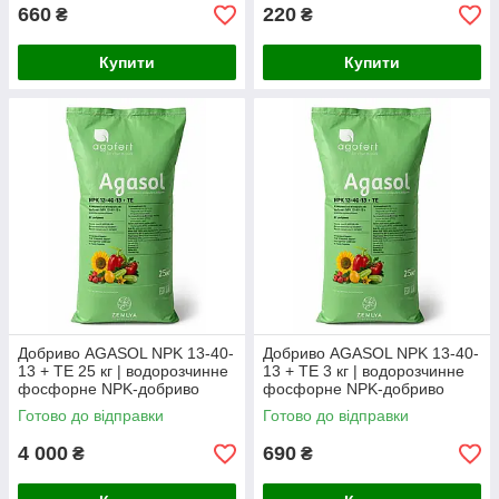
660
220
₴
₴
Купити
Купити
Добриво AGASOL NPK 13-40-
Добриво AGASOL NPK 13-40-
13 + TE 25 кг | водорозчинне
13 + TE 3 кг | водорозчинне
фосфорне NPK-добриво
фосфорне NPK-добриво
(фасоване з мішка)
Готово до відправки
Готово до відправки
4 000
690
₴
₴