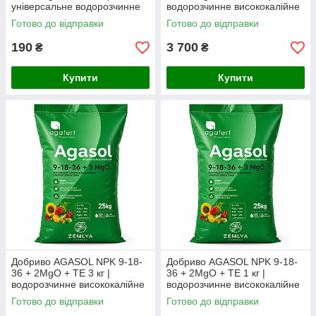
універсальне водорозчинне
водорозчинне висококалійне
комплексне NPK добриво з
NPK-добриво (заводський
Готово до відправки
Готово до відправки
магнієм (фасоване з мішка)
мішок)
190
3 700
₴
₴
Купити
Купити
Добриво AGASOL NPK 9-18-
Добриво AGASOL NPK 9-18-
36 + 2MgO + TE 3 кг |
36 + 2MgO + TE 1 кг |
водорозчинне висококалійне
водорозчинне висококалійне
NPK-добриво (фасоване з
NPK-добриво (фасоване з
Готово до відправки
Готово до відправки
мішка)
мішка)