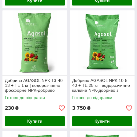
Купити
Купити
Добриво AGASOL NPK 13-40-
Добриво AGASOL NPK 10-5-
13 + TE 1 кг | водорозчинне
40 + TE 25 кг | водорозчинне
фосфорне NPK-добриво
калійне NPK-добриво з
мікроелементами, Італія
Готово до відправки
Готово до відправки
(заводський мішок)
230
3 750
₴
₴
Купити
Купити