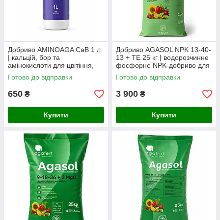
Добриво AMINOAGA CaB 1 л
Добриво AGASOL NPK 13-40-
| кальцій, бор та
13 + TE 25 кг | водорозчинне
амінокислоти для цвітіння,
фосфорне NPK-добриво для
зав'язування плодів і
укорінення та стартового
Готово до відправки
Готово до відправки
підвищення якості врожаю,
розвитку, Італія
Agafert
650
3 900
₴
₴
Купити
Купити