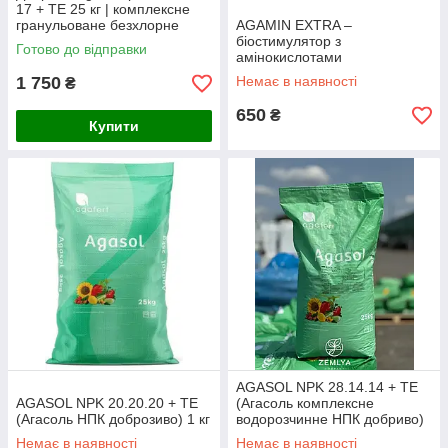
17 + TE 25 кг | комплексне
гранульоване безхлорне
AGAMIN EXTRA –
NPK-добриво з магнієм,
біостимулятор з
Готово до відправки
сіркою та мікроелементами,
амінокислотами
Італі
1 750
Немає в наявності
₴
650
₴
Купити
AGASOL NPK 28.14.14 + TE
AGASOL NPK 20.20.20 + TE
(Агасоль комплексне
(Агасоль НПК доброзиво) 1 кг
водорозчинне НПК добриво)
25кг
Немає в наявності
Немає в наявності