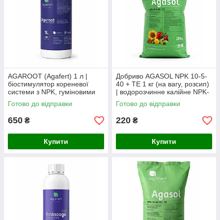
AGAROOT (Agafert) 1 л |
Добриво AGASOL NPK 10-5-
біостимулятор кореневої
40 + TE 1 кг (на вагу, розсип)
системи з NPK, гуміновими
| водорозчинне калійне NPK-
кислотами та
добриво з мікроелементами,
Готово до відправки
Готово до відправки
амінокислотами
Італія
650
220
₴
₴
Купити
Купити