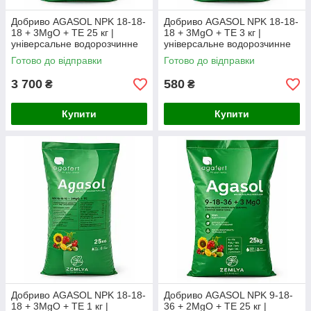
Добриво AGASOL NPK 18-18-
Добриво AGASOL NPK 18-18-
18 + 3MgO + TE 25 кг |
18 + 3MgO + TE 3 кг |
універсальне водорозчинне
універсальне водорозчинне
комплексне NPK-добриво з
комплексне NPK добриво з
Готово до відправки
Готово до відправки
магнієм і мікроелементами
магнієм (фасоване з мішка)
3 700
580
₴
₴
Купити
Купити
Добриво AGASOL NPK 18-18-
Добриво AGASOL NPK 9-18-
18 + 3MgO + TE 1 кг |
36 + 2MgO + TE 25 кг |