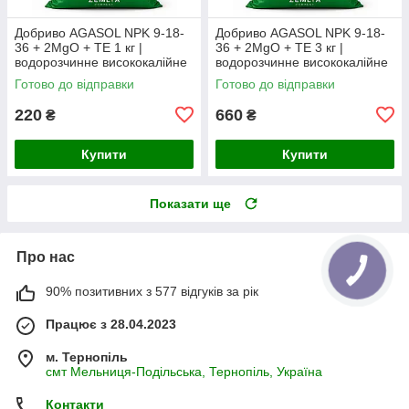
Добриво AGASOL NPK 9-18-
Добриво AGASOL NPK 9-18-
36 + 2MgO + TE 1 кг |
36 + 2MgO + TE 3 кг |
водорозчинне висококалійне
водорозчинне висококалійне
NPK-добриво (фасоване з
NPK-добриво (фасоване з
Готово до відправки
Готово до відправки
мішка)
мішка)
220
660
₴
₴
Купити
Купити
Показати ще
Про нас
90% позитивних з 577 відгуків за рік
Працює з 28.04.2023
м. Тернопіль
смт Мельниця-Подільська, Тернопіль, Україна
Контакти