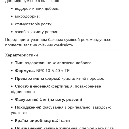
Добриво сумісне з більшістю:
водорозчинних добрив;
мікродобрив;
стимуляторів росту;
засобів захисту рослин.
Перед приготуванням бакових сумішей рекомендується
провести тест на фізичну сумісність.
Характеристики
Тип:
водорозчинне комплексне добриво
Формула:
NPK 10-5-40 + TE
Препаративна форма:
кристалічний порошок
Спосіб внесення:
фертигація, позакореневе
підживлення
Фасування:
1 кг (на вагу, розсип)
Походження:
фасування з оригінальної заводської
упаковки
Країна виробництва:
Італія
Призначення:
калійне живлення у період наливу та