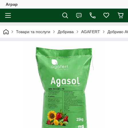
Аграр
Товари та послуги
Добрива
AGAFERT
Добриво AG