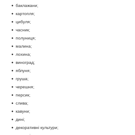
баклажани;
картопля;
цибуля;
часник;
полуниця;
малина;
лохина;
виноград;
яблуня;
груша;
черешня;
персик;
слива;
кавуни;
дині;
декоративні культури;