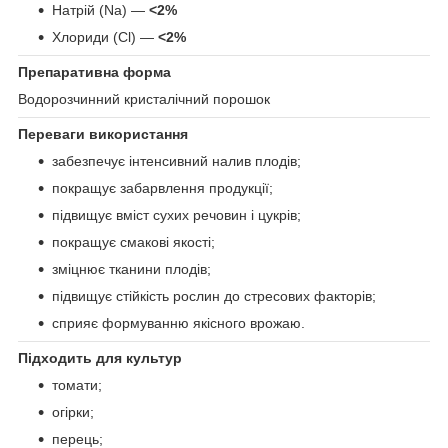
Натрій (Na) —
<2%
Хлориди (Cl) —
<2%
Препаративна форма
Водорозчинний кристалічний порошок
Переваги використання
забезпечує інтенсивний налив плодів;
покращує забарвлення продукції;
підвищує вміст сухих речовин і цукрів;
покращує смакові якості;
зміцнює тканини плодів;
підвищує стійкість рослин до стресових факторів;
сприяє формуванню якісного врожаю.
Підходить для культур
томати;
огірки;
перець;