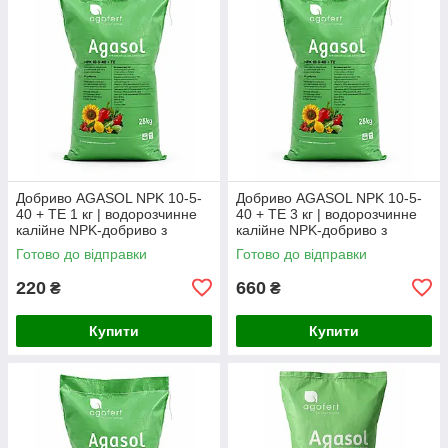
Добриво AGASOL NPK 10-5-
Добриво AGASOL NPK 10-5-
40 + TE 1 кг | водорозчинне
40 + TE 3 кг | водорозчинне
калійне NPK-добриво з
калійне NPK-добриво з
мікроелементами (фасоване
мікроелементами (фасоване
Готово до відправки
Готово до відправки
з мішка)
з мішка)
220
660
₴
₴
Купити
Купити