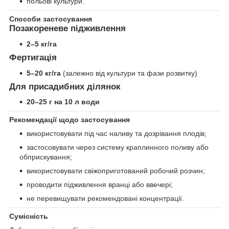
польові культури.
Способи застосування
Позакореневе підживлення
2–5 кг/га
Фертигація
5–20 кг/га
(залежно від культури та фази розвитку)
Для присадибних ділянок
20–25 г на 10 л води
Рекомендації щодо застосування
використовувати під час наливу та дозрівання плодів;
застосовувати через систему краплинного поливу або
обприскування;
використовувати свіжоприготований робочий розчин;
проводити підживлення вранці або ввечері;
не перевищувати рекомендовані концентрації.
Сумісність