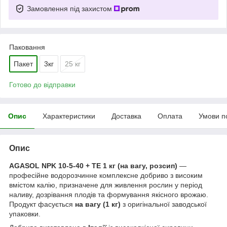
Замовлення під захистом
Паковання
Пакет
3кг
25 кг
Готово до відправки
Опис
Характеристики
Доставка
Оплата
Умови п
Опис
AGASOL NPK 10-5-40 + TE 1 кг (на вагу, розсип)
—
професійне водорозчинне комплексне добриво з високим
вмістом калію, призначене для живлення рослин у період
наливу, дозрівання плодів та формування якісного врожаю.
Продукт фасується
на вагу (1 кг)
з оригінальної заводської
упаковки.