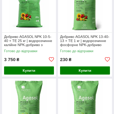
Добриво AGASOL NPK 10-5-
Добриво AGASOL NPK 13-40-
40 + TE 25 кг | водорозчинне
13 + TE 1 кг | водорозчинне
калійне NPK-добриво з
фосфорне NPK-добриво
мікроелементами, Італія
Готово до відправки
Готово до відправки
(заводський мішок)
3 750
230
₴
₴
Купити
Купити