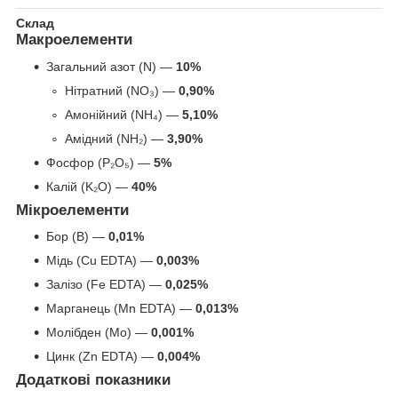
Склад
Макроелементи
Загальний азот (N) —
10%
Нітратний (NO₃) —
0,90%
Амонійний (NH₄) —
5,10%
Амідний (NH₂) —
3,90%
Фосфор (P₂O₅) —
5%
Калій (K₂O) —
40%
Мікроелементи
Бор (B) —
0,01%
Мідь (Cu EDTA) —
0,003%
Залізо (Fe EDTA) —
0,025%
Марганець (Mn EDTA) —
0,013%
Молібден (Mo) —
0,001%
Цинк (Zn EDTA) —
0,004%
Додаткові показники