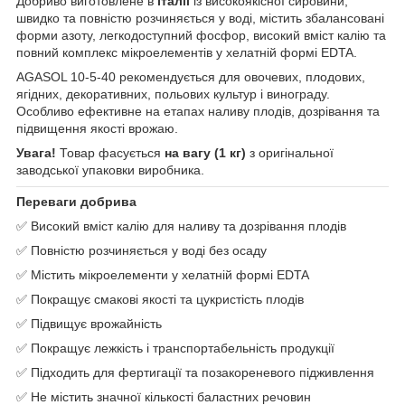
Добриво виготовлене в
Італії
із високоякісної сировини,
швидко та повністю розчиняється у воді, містить збалансовані
форми азоту, легкодоступний фосфор, високий вміст калію та
повний комплекс мікроелементів у хелатній формі EDTA.
AGASOL 10-5-40 рекомендується для овочевих, плодових,
ягідних, декоративних, польових культур і винограду.
Особливо ефективне на етапах наливу плодів, дозрівання та
підвищення якості врожаю.
Увага!
Товар фасується
на вагу (1 кг)
з оригінальної
заводської упаковки виробника.
Переваги добрива
✅ Високий вміст калію для наливу та дозрівання плодів
✅ Повністю розчиняється у воді без осаду
✅ Містить мікроелементи у хелатній формі EDTA
✅ Покращує смакові якості та цукристість плодів
✅ Підвищує врожайність
✅ Покращує лежкість і транспортабельність продукції
✅ Підходить для фертигації та позакореневого підживлення
✅ Не містить значної кількості баластних речовин