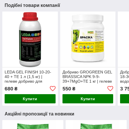
Подібні товари компанії
LEDA GEL FINISH 10-20-
Добриво GROGREEN GEL
Доб
40 + TE 1 л (1,5 кг) |
BRASSICA NPK 9-9-
18-3
гелеве добриво для
39+7MgO+TE 1 кг | гелеве
водо
дозрівання плодів,
калійне добриво для
висо
680
550
3 7
₴
₴
підвищення врожайності
зернових, ріпаку та
добр
та якості продукції
хрестоцвітих культур
нали
Купити
Купити
під
Акційні пропозиції та новинки