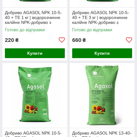
Добриво AGASOL NPK 10-5-
Добриво AGASOL NPK 10-5-
40 + TE 1 кг | водорозчинне
40 + TE 3 кг | водорозчинне
калійне NPK-добриво з
калійне NPK-добриво з
мікроелементами (фасоване
мікроелементами (фасоване
Готово до відправки
Готово до відправки
з мішка)
з мішка)
220
660
₴
₴
Купити
Купити
Добриво AGASOL NPK 10-5-
Добриво AGASOL NPK 13-40-