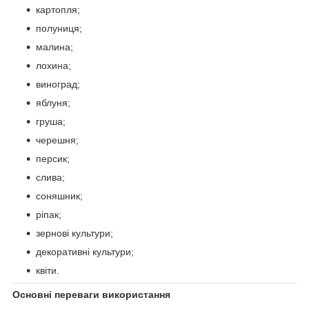
картопля;
полуниця;
малина;
лохина;
виноград;
яблуня;
груша;
черешня;
персик;
слива;
соняшник;
ріпак;
зернові культури;
декоративні культури;
квіти.
Основні переваги використання