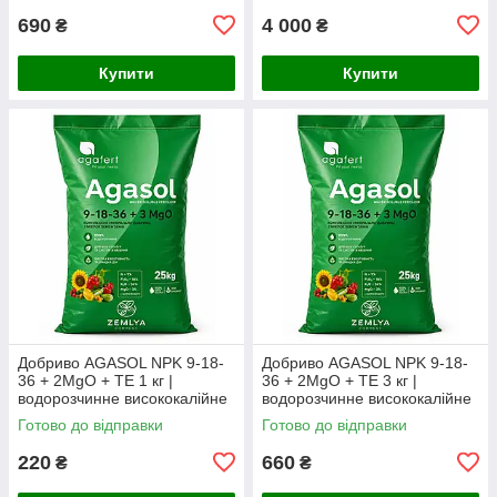
690
4 000
₴
₴
Купити
Купити
Добриво AGASOL NPK 9-18-
Добриво AGASOL NPK 9-18-
36 + 2MgO + TE 1 кг |
36 + 2MgO + TE 3 кг |
водорозчинне висококалійне
водорозчинне висококалійне
NPK-добриво (фасоване з
NPK-добриво (фасоване з
Готово до відправки
Готово до відправки
мішка)
мішка)
220
660
₴
₴