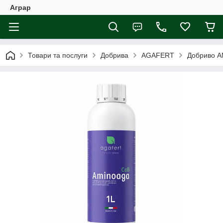
Аграр
Товари та послуги
Добрива
AGAFERT
Добриво AM