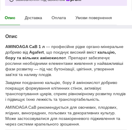
Опис
Доставка
Оплата
Умови повернення
Опис
AMINOAGA CaB 1 л
— професійне рідке органо-мінеральне
добриво від
Agafert
, що поєднує високий вміст
кальцію,
бору та вільних амінокислот
. Препарат забезпечує
рослини необхідними елементами живлення у найважливіші
фази розвитку — під час бутонізації, цвітіння, утворення
зав'язі та наливу плодів.
Завдяки поєднанню кальцію, бору й амінокислот добриво
покращує формування клітинних стінок, активізує
транспортування цукрів, сприяє рівномірному розвитку плодів
і підвищує їхню лежкість та транспортабельність.
AMINOAGA CaB рекомендується для овочевих, плодових,
ягідних, виноградних, польових та декоративних культур.
Може застосовуватися для позакореневого підживлення та
через системи крапельного зрошення.