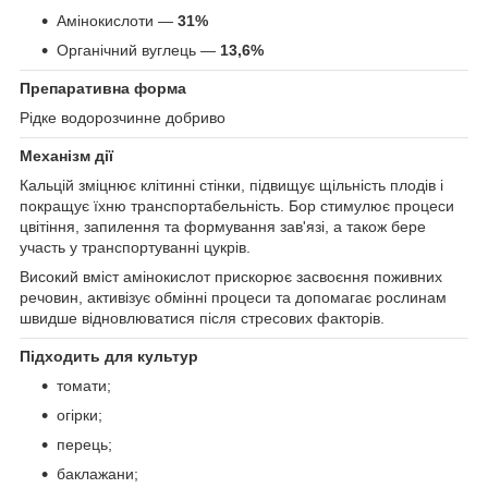
Амінокислоти —
31%
Органічний вуглець —
13,6%
Препаративна форма
Рідке водорозчинне добриво
Механізм дії
Кальцій зміцнює клітинні стінки, підвищує щільність плодів і
покращує їхню транспортабельність. Бор стимулює процеси
цвітіння, запилення та формування зав'язі, а також бере
участь у транспортуванні цукрів.
Високий вміст амінокислот прискорює засвоєння поживних
речовин, активізує обмінні процеси та допомагає рослинам
швидше відновлюватися після стресових факторів.
Підходить для культур
томати;
огірки;
перець;
баклажани;