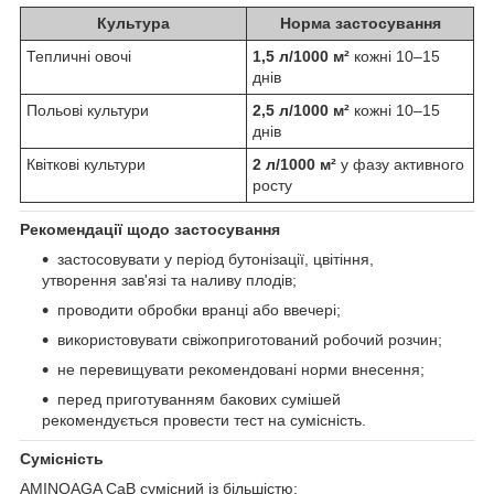
Культура
Норма застосування
Тепличні овочі
1,5 л/1000 м²
кожні 10–15
днів
Польові культури
2,5 л/1000 м²
кожні 10–15
днів
Квіткові культури
2 л/1000 м²
у фазу активного
росту
Рекомендації щодо застосування
застосовувати у період бутонізації, цвітіння,
утворення зав'язі та наливу плодів;
проводити обробки вранці або ввечері;
використовувати свіжоприготований робочий розчин;
не перевищувати рекомендовані норми внесення;
перед приготуванням бакових сумішей
рекомендується провести тест на сумісність.
Сумісність
AMINOAGA CaB сумісний із більшістю: