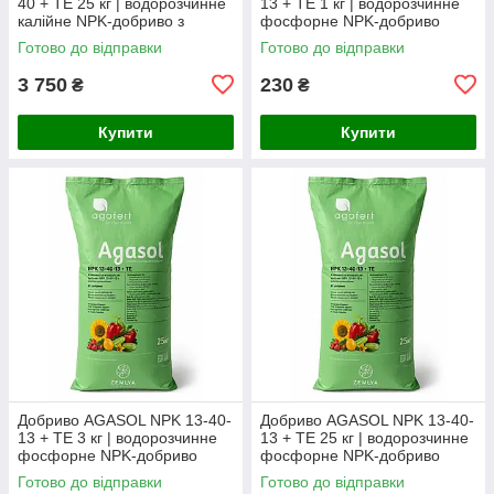
40 + TE 25 кг | водорозчинне
13 + TE 1 кг | водорозчинне
калійне NPK-добриво з
фосфорне NPK-добриво
мікроелементами, Італія
Готово до відправки
Готово до відправки
(заводський мішок)
3 750
230
₴
₴
Купити
Купити
Добриво AGASOL NPK 13-40-
Добриво AGASOL NPK 13-40-
13 + TE 3 кг | водорозчинне
13 + TE 25 кг | водорозчинне
фосфорне NPK-добриво
фосфорне NPK-добриво
(фасоване з мішка)
Готово до відправки
Готово до відправки