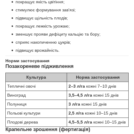
покращує якість цвітіння;
стимулює формування зав'язі;
підвищує щільність плодів;
покращує лежкість урожаю;
зменшує прояви дефіциту кальцію та бору;
сприяє накопиченню цукрів;
підвищує врожайність.
Норми застосування
Позакореневе підживлення
Культура
Норма застосування
Тепличні овочі
2–3 л/га
кожні 7–10 днів
Виноград
3,5–4,5 л/га
кожні 15 днів
Полуниця
3 л/га
кожні 15 днів
Польові культури
2,5 л/га
кожні 10–15 днів
Плодові дерева
4,5–5,5 л/га
кожні 10–15 днів
Крапельне зрошення (фертигація)