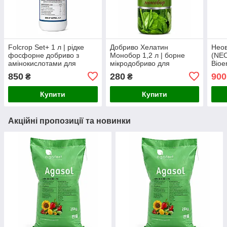
Folcrop Set+ 1 л | рідке
Добриво Хелатин
Нео
фосфорне добриво з
Монобор 1,2 л | борне
(NE
амінокислотами для
мікродобриво для
Bioe
стимуляції цвітіння та
цвітіння, зав’язі та
молі
850
280
900
₴
₴
зав'язування плодів
підвищення врожайності
зав'
плод
Купити
Купити
Акційні пропозиції та новинки