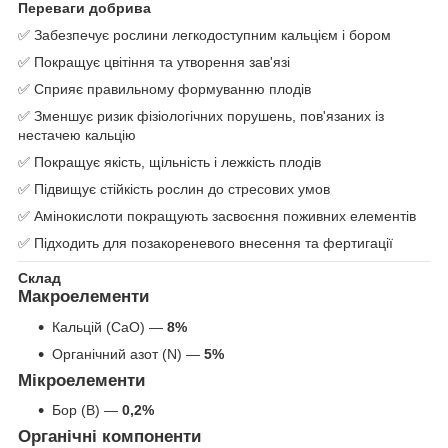
Переваги добрива
✅ Забезпечує рослини легкодоступним кальцієм і бором
✅ Покращує цвітіння та утворення зав'язі
✅ Сприяє правильному формуванню плодів
✅ Зменшує ризик фізіологічних порушень, пов'язаних із
нестачею кальцію
✅ Покращує якість, щільність і лежкість плодів
✅ Підвищує стійкість рослин до стресових умов
✅ Амінокислоти покращують засвоєння поживних елементів
✅ Підходить для позакореневого внесення та фертигації
Склад
Макроелементи
Кальцій (CaO) —
8%
Органічний азот (N) —
5%
Мікроелементи
Бор (B) —
0,2%
Органічні компоненти