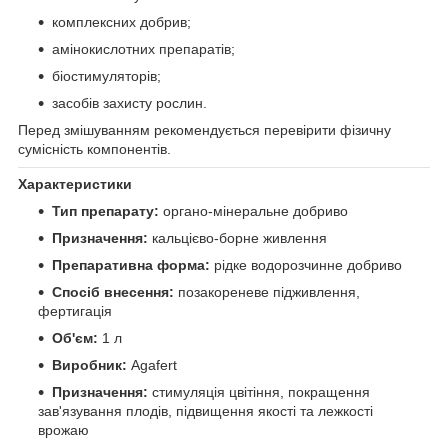
комплексних добрив;
амінокислотних препаратів;
біостимуляторів;
засобів захисту рослин.
Перед змішуванням рекомендується перевірити фізичну
сумісність компонентів.
Характеристики
Тип препарату:
органо-мінеральне добриво
Призначення:
кальцієво-борне живлення
Препаративна форма:
рідке водорозчинне добриво
Спосіб внесення:
позакореневе підживлення,
фертигація
Об'єм:
1 л
Виробник:
Agafert
Призначення:
стимуляція цвітіння, покращення
зав'язування плодів, підвищення якості та лежкості
врожаю