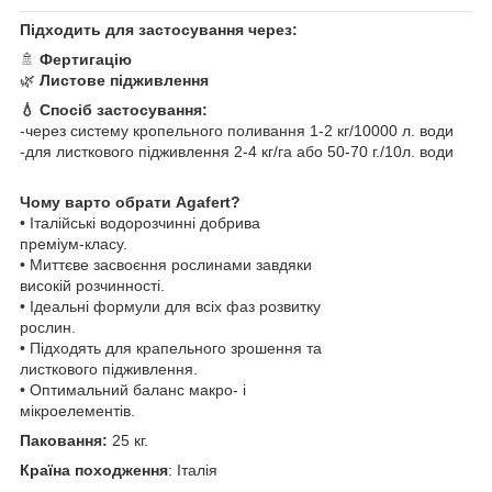
Підходить для застосування через:
🚿
Фертигацію
🌿
Листове підживлення
💧 Спосіб застосування:
-через систему кропельного поливання 1-2 кг/10000 л. води
-для листкового підживлення 2-4 кг/га або 50-70 г./10л. води
Чому варто обрати Agafert?
• Італійські водорозчинні добрива
преміум-класу.
• Миттєве засвоєння рослинами завдяки
високій розчинності.
• Ідеальні формули для всіх фаз розвитку
рослин.
• Підходять для крапельного зрошення та
листкового підживлення.
• Оптимальний баланс макро- і
мікроелементів.
Паковання:
25 кг.
Країна походження
: Італія