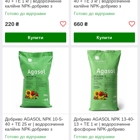
40 + TE 1 кг | водорозчинне
40 + TE 3 кг | водорозчинне
калійне NPK-добриво з
калійне NPK-добриво з
мікроелементами (фасоване
мікроелементами (фасоване
Готово до відправки
Готово до відправки
з мішка)
з мішка)
220
660
₴
₴
Купити
Купити
Добриво AGASOL NPK 10-5-
Добриво AGASOL NPK 13-40-
40 + TE 25 кг | водорозчинне
13 + TE 1 кг | водорозчинне
калійне NPK-добриво з
фосфорне NPK-добриво
мікроелементами, Італія
Готово до відправки
Готово до відправки
(заводський мішок)