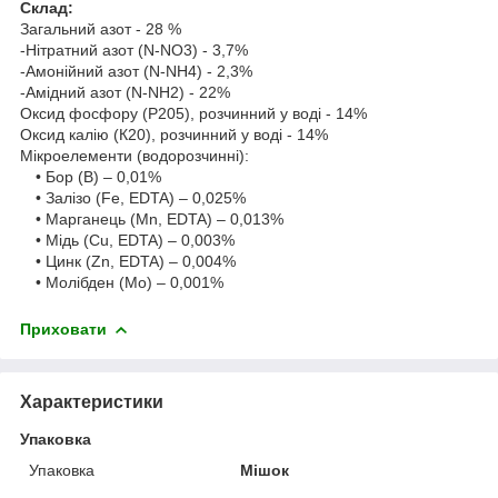
Склад:
Загальний азот - 28 %
-Нітратний азот (N-NO3) - 3,7%
-Амонійний азот (N-NH4) - 2,3%
-Амідний азот (N-NH2) - 22%
Оксид фосфору (Р205), розчинний у воді - 14%
Оксид калію (К20), розчинний у воді - 14%
Мікроелементи (водорозчинні):
• Бор (B) – 0,01%
• Залізо (Fe, EDTA) – 0,025%
• Марганець (Mn, EDTA) – 0,013%
• Мідь (Cu, EDTA) – 0,003%
• Цинк (Zn, EDTA) – 0,004%
• Молібден (Mo) – 0,001%
Приховати
Характеристики
Упаковка
Упаковка
Мішок