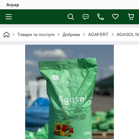
Аграр
Товари та послуги
Добрива
AGAFERT
AGASOL NP