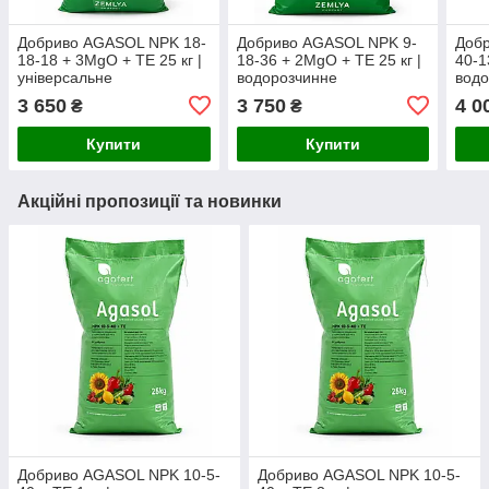
Добриво AGASOL NPK 18-
Добриво AGASOL NPK 9-
Доб
18-18 + 3MgO + TE 25 кг |
18-36 + 2MgO + TE 25 кг |
40-1
універсальне
водорозчинне
вод
водорозчинне комплексне
висококалійне NPK-
NPK
3 650
3 750
4 0
₴
₴
NPK-добриво з магнієм і
добриво для цвітіння,
мікроелементами
наливу плодів і
Купити
Купити
підвищення
Акційні пропозиції та новинки
Добриво AGASOL NPK 10-5-
Добриво AGASOL NPK 10-5-