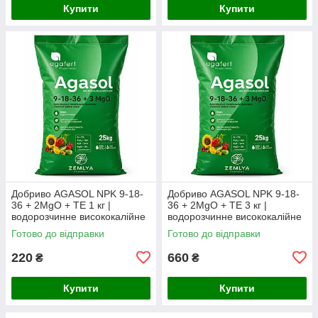
Купити
Купити
Добриво AGASOL NPK 9-18-
Добриво AGASOL NPK 9-18-
36 + 2MgO + TE 1 кг |
36 + 2MgO + TE 3 кг |
водорозчинне висококалійне
водорозчинне висококалійне
NPK-добриво (фасоване з
NPK-добриво (фасоване з
Готово до відправки
Готово до відправки
мішка)
мішка)
220
660
₴
₴
Купити
Купити