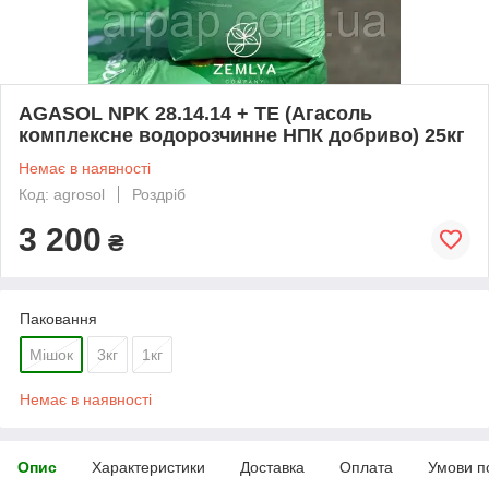
AGASOL NPK 28.14.14 + TE (Агасоль
комплексне водорозчинне НПК добриво) 25кг
Немає в наявності
Код: agrosol
Роздріб
3 200
₴
Паковання
Мішок
3кг
1кг
Немає в наявності
Опис
Характеристики
Доставка
Оплата
Умови п