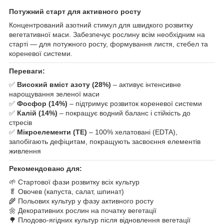
Потужний старт для активного росту
Концентрований азотний стимул для швидкого розвитку
вегетативної маси. Забезпечує рослину всім необхідним на
старті — для потужного росту, формування листя, стебел та
кореневої системи.
Переваги:
✅
Високий вміст азоту (28%)
– активує інтенсивне
нарощування зеленої маси
✅
Фосфор (14%)
– підтримує розвиток кореневої системи
✅
Калій (14%)
– покращує водний баланс і стійкість до
стресів
✅
Мікроелементи (TE)
– 100% хелатовані (EDTA),
запобігають дефіцитам, покращують засвоєння елементів
живлення
Рекомендовано для:
🌱 Стартової фази розвитку всіх культур
🥬 Овочев (капуста, салат, шпинат)
🌾 Польових культур у фазу активного росту
🌼 Декоративних рослин на початку вегетації
🌳 Плодово-ягідних культур після відновлення вегетації