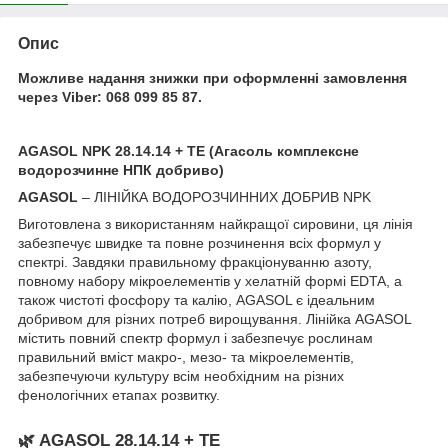
Опис
Можливе надання знижки при оформленні замовлення
через Viber:
068 099 85 87
.
AGASOL NPK 28.14.14 + TE (Агасоль комплексне
водорозчинне НПК добриво)
AGASOL
– ЛІНІЙКА ВОДОРОЗЧИННИХ ДОБРИВ NPK
Виготовлена ​​з використанням найкращої сировини, ця лінія
забезпечує швидке та повне розчинення всіх формул у
спектрі. Завдяки правильному фракціонуванню азоту,
повному набору мікроелементів у хелатній формі EDTA, а
також чистоті фосфору та калію, AGASOL є ідеальним
добривом для різних потреб вирощування. Лінійка AGASOL
містить повний спектр формул і забезпечує рослинам
правильний вміст макро-, мезо- та мікроелементів,
забезпечуючи культуру всім необхідним на різних
фенологічних етапах розвитку.
🌿 AGASOL 28.14.14 + TE