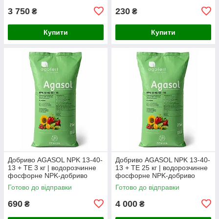
3 750
230
₴
₴
Купити
Купити
Добриво AGASOL NPK 13-40-
Добриво AGASOL NPK 13-40-
13 + TE 3 кг | водорозчинне
13 + TE 25 кг | водорозчинне
фосфорне NPK-добриво
фосфорне NPK-добриво
(фасоване з мішка)
Готово до відправки
Готово до відправки
690
4 000
₴
₴