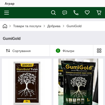
Аграр
Товари та послуги
Добрива
GumiGold
GumiGold
Сортування
0
Фільтри