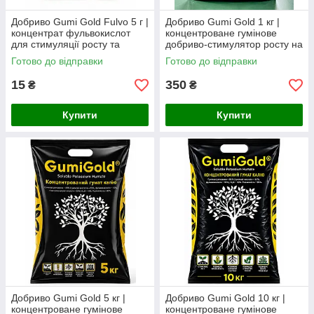
Добриво Gumi Gold Fulvo 5 г |
Добриво Gumi Gold 1 кг |
концентрат фульвокислот
концентроване гумінове
для стимуляції росту та
добриво-стимулятор росту на
антистресового захисту
основі гумату калію
Готово до відправки
Готово до відправки
рослин
15
350
₴
₴
Купити
Купити
Добриво Gumi Gold 5 кг |
Добриво Gumi Gold 10 кг |
концентроване гумінове
концентроване гумінове