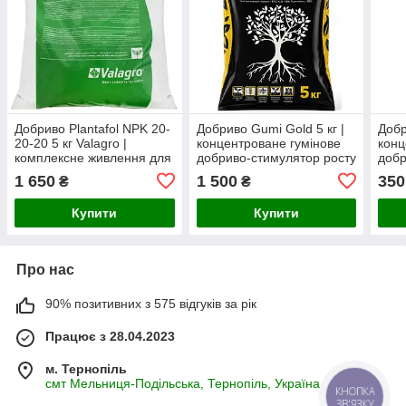
Добриво Plantafol NPK 20-
Добриво Gumi Gold 5 кг |
Добр
20-20 5 кг Valagro |
концентроване гумінове
конц
комплексне живлення для
добриво-стимулятор росту
добр
росту та розвитку рослин
на основі гумату калію
на о
1 650
1 500
350
₴
₴
Купити
Купити
Про нас
90% позитивних з 575 відгуків за рік
Працює з 28.04.2023
м. Тернопіль
смт Мельниця-Подільська, Тернопіль, Україна
КНОПКА
ЗВ'ЯЗКУ