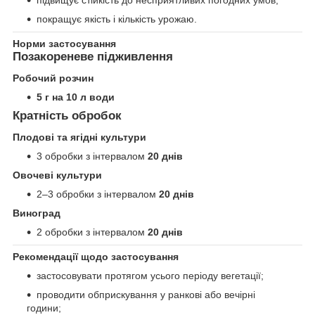
підвищує стійкість до несприятливих погодних умов;
покращує якість і кількість урожаю.
Норми застосування
Позакореневе підживлення
Робочий розчин
5 г на 10 л води
Кратність обробок
Плодові та ягідні культури
3 обробки з інтервалом
20 днів
Овочеві культури
2–3 обробки з інтервалом
20 днів
Виноград
2 обробки з інтервалом
20 днів
Рекомендації щодо застосування
застосовувати протягом усього періоду вегетації;
проводити обприскування у ранкові або вечірні
години;