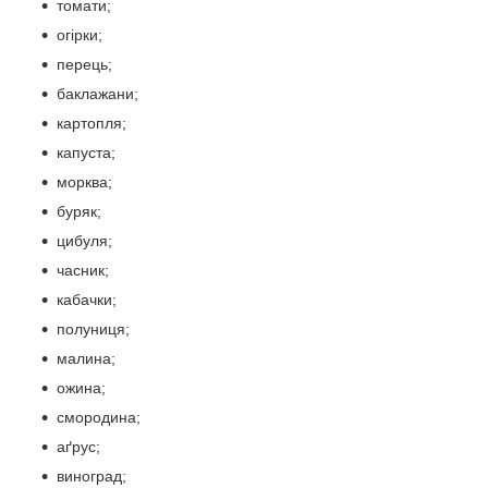
томати;
огірки;
перець;
баклажани;
картопля;
капуста;
морква;
буряк;
цибуля;
часник;
кабачки;
полуниця;
малина;
ожина;
смородина;
аґрус;
виноград;