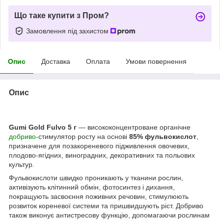
Що таке купити з Пром?
Замовлення під захистом
Опис
Доставка
Оплата
Умови повернення
Опис
Gumi Gold Fulvo 5 г
— висококонцентроване органічне
добриво-
стимулятор росту на основі
85% фульвокислот
,
призначене для позакореневого підживлення овочевих,
плодово-ягідних, виноградних, декоративних та польових
культур.
Фульвокислоти швидко проникають у тканини рослин,
активізують клітинний обмін, фотосинтез і дихання,
покращують засвоєння поживних речовин, стимулюють
розвиток кореневої системи та пришвидшують ріст. Добриво
також виконує антистресову функцію, допомагаючи рослинам