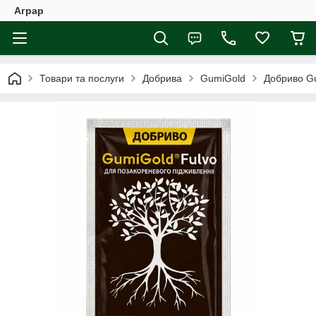
Аграр
Товари та послуги
Добрива
GumiGold
Добриво Gu