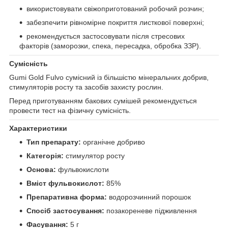
використовувати свіжоприготований робочий розчин;
забезпечити рівномірне покриття листкової поверхні;
рекомендується застосовувати після стресових
факторів (заморозки, спека, пересадка, обробка ЗЗР).
Сумісність
Gumi Gold Fulvo сумісний із більшістю мінеральних добрив,
стимуляторів росту та засобів захисту рослин.
Перед приготуванням бакових сумішей рекомендується
провести тест на фізичну сумісність.
Характеристики
Тип препарату:
органічне добриво
Категорія:
стимулятор росту
Основа:
фульвокислоти
Вміст фульвокислот:
85%
Препаративна форма:
водорозчинний порошок
Спосіб застосування:
позакореневе підживлення
Фасування:
5 г