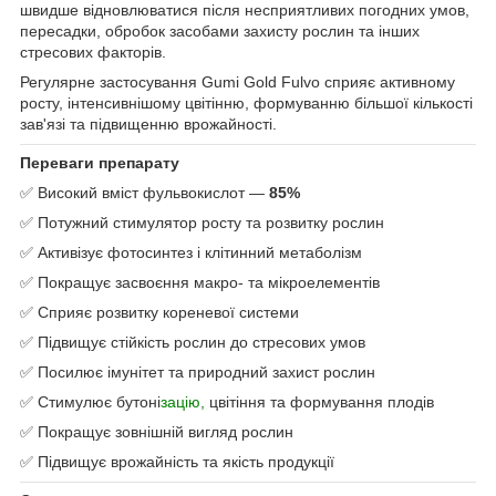
швидше відновлюватися після несприятливих погодних умов,
пересадки, обробок засобами захисту рослин та інших
стресових факторів.
Регулярне застосування Gumi Gold Fulvo сприяє активному
росту, інтенсивнішому цвітінню, формуванню більшої кількості
зав'язі та підвищенню врожайності.
Переваги препарату
✅ Високий вміст фульвокислот —
85%
✅ Потужний стимулятор росту та розвитку рослин
✅ Активізує фотосинтез і клітинний метаболізм
✅ Покращує засвоєння макро- та мікроелементів
✅ Сприяє розвитку кореневої системи
✅ Підвищує стійкість рослин до стресових умов
✅ Посилює імунітет та природний захист рослин
✅ Стимулює бутоні
зацію,
цвітіння та формування плодів
✅ Покращує зовнішній вигляд рослин
✅ Підвищує врожайність та якість продукції