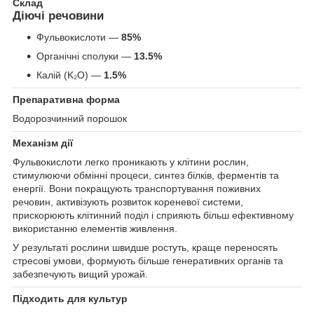
Склад
Діючі речовини
Фульвокислоти —
85%
Органічні сполуки —
13.5%
Калій (K₂O) —
1.5%
Препаративна форма
Водорозчинний порошок
Механізм дії
Фульвокислоти легко проникають у клітини рослин,
стимулюючи обмінні процеси, синтез білків, ферментів та
енергії. Вони покращують транспортування поживних
речовин, активізують розвиток кореневої системи,
прискорюють клітинний поділ і сприяють більш ефективному
використанню елементів живлення.
У результаті рослини швидше ростуть, краще переносять
стресові умови, формують більше генеративних органів та
забезпечують вищий урожай.
Підходить для культур