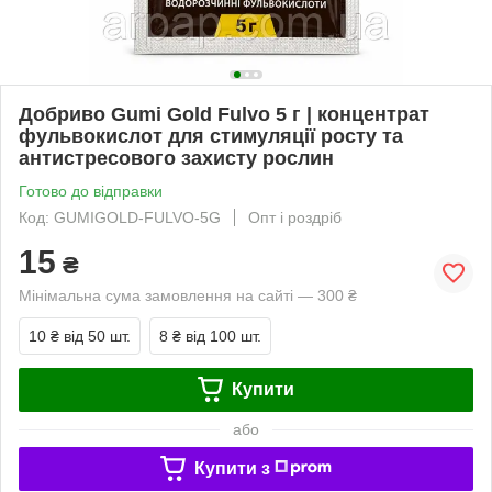
Добриво Gumi Gold Fulvo 5 г | концентрат
фульвокислот для стимуляції росту та
антистресового захисту рослин
Готово до відправки
Код: GUMIGOLD-FULVO-5G
Опт і роздріб
15
₴
Мінімальна сума замовлення на сайті — 300 ₴
10 ₴
від 50 шт.
8 ₴
від 100 шт.
Купити
або
Купити з