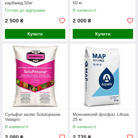
карбамід 50кг
50 кг
Готово до відправки
В наявності
2 500
2 000
₴
₴
Купити
Купити
Сульфат калію Solutopasse,
Моноамоній фосфат, Lifosa
Valagro
25 кг
В наявності
В наявності
2 080
2 735
₴
₴