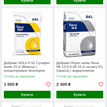
Купити
Купити
Добриво SOLU K 52 Сульфат
Добриво Нітрат калію Nova
калію 15 кг (Макош) |
NK 13,5-0-46 15 кг на вагу ICL
концентроване безхлорне
(Ізраїль) | водорозчинне
калійно-сірчане добриво для
безхлорне азотно-калійне
Готово до відправки
Готово до відправки
всіх культур
добриво
1 650
2 400
₴
₴
Купити
Купити