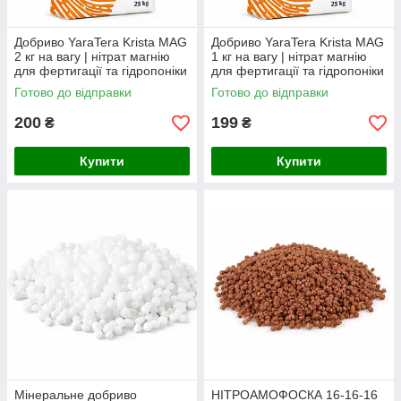
Добриво YaraTera Krista MAG
Добриво YaraTera Krista MAG
2 кг на вагу | нітрат магнію
1 кг на вагу | нітрат магнію
для фертигації та гідропоніки
для фертигації та гідропоніки
Готово до відправки
Готово до відправки
200
199
₴
₴
Купити
Купити
Мінеральне добриво
НІТРОАМОФОСКА 16-16-16