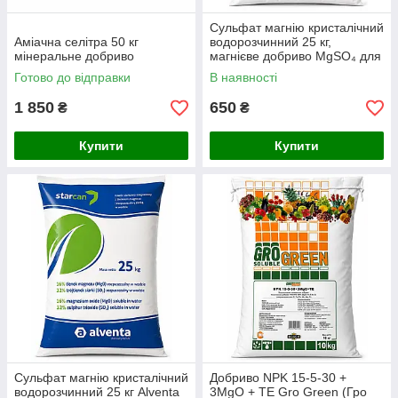
Сульфат магнію кристалічний
Аміачна селітра 50 кг
водорозчинний 25 кг,
мінеральне добриво
магнієве добриво MgSO₄ для
фертигації та позакореневого
Готово до відправки
В наявності
підживлення
1 850
650
₴
₴
Купити
Купити
Сульфат магнію кристалічний
Добриво NPK 15-5-30 +
водорозчинний 25 кг Alventa
3MgO + TE Gro Green (Гро