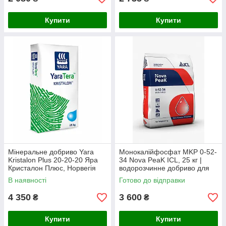
Купити
Купити
Мінеральне добриво Yara
Монокалійфосфат MKP 0-52-
Kristalon Plus 20-20-20 Яра
34 Nova PeaK ICL, 25 кг |
Кристалон Плюс, Норвегія
водорозчинне добриво для
фертигації, гідропоніки та
В наявності
Готово до відправки
позакореневого підживлення
4 350
3 600
₴
₴
Купити
Купити