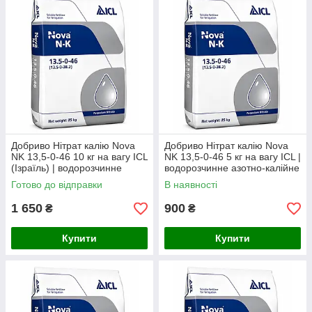
Добриво Нітрат калію Nova
Добриво Нітрат калію Nova
NK 13,5-0-46 10 кг на вагу ICL
NK 13,5-0-46 5 кг на вагу ICL |
(Ізраїль) | водорозчинне
водорозчинне азотно-калійне
безхлорне азотно-калійне
добриво
Готово до відправки
В наявності
добриво
1 650
900
₴
₴
Купити
Купити