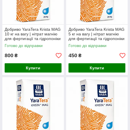
Добриво YaraTera Krista MAG
Добриво YaraTera Krista MAG
10 кг на вагу | нітрат магнію
5 кг на вагу | нітрат магнію
для фертигації та гідропоніки
для фертигації та гідропоніки
Готово до відправки
Готово до відправки
800
450
₴
₴
Купити
Купити