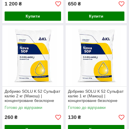
1 200
650
₴
₴
Купити
Купити
Добриво SOLU K 52 Сульфат
Добриво SOLU K 52 Сульфат
калію 2 кг (Макош) |
калію 1 кг (Макош) |
концентроване безхлорне
концентроване безхлорне
калійно-сірчане добриво для
калійно-сірчане добриво для
Готово до відправки
Готово до відправки
всіх культур
всіх культур
260
130
₴
₴