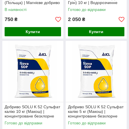
(Польща) | Магнієве добриво
Грін) 10 кг | Водорозчинне
для фертигації та листового
добриво для плодоношення
В наявності
Готово до відправки
підживлення
та наливу плодів
750
2 050
₴
₴
Купити
Купити
Добриво SOLU K 52 Сульфат
Добриво SOLU K 52 Сульфат
калію 10 кг (Макош) |
калію 5 кг (Макош) |
концентроване безхлорне
концентроване безхлорне
калійно-сірчане добриво для
калійно-сірчане добриво для
Готово до відправки
Готово до відправки
всіх культур
всіх культур