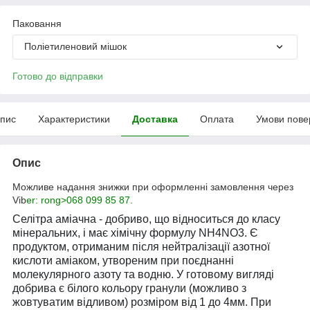
Паковання
Поліетиленовий мішок
Готово до відправки
пис
Характеристики
Доставка
Оплата
Умови пове
Опис
Можливе надання знижки при оформленні замовлення через
Vib
er: rong>068 099 85 87.
Селітра аміачна - добриво, що відноситься до класу
мінеральних, і має хімічну формулу NH4NO3. Є
продуктом, отриманим після нейтралізації азотної
кислоти аміаком, утвореним при поєднанні
молекулярного азоту та водню. У готовому вигляді
добрива є білого кольору гранули (можливо з
жовтуватим відливом) розміром від 1 до 4мм. При