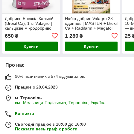
Добриво Брексіл Кальцій
Набір добрив Valagro 28
Добр
(Brexil Ca), 1 кг Valagro |
одиниць | MASTER + Brexil
10-5
кальцієве мікродобриво
Ca + Radifarm + Megafol
— ви
для позакореневого
650
1 280
25
₴
₴
підживлення овочів, саду
та ягідних
Купити
Купити
Про нас
90% позитивних з 574 відгуків за рік
Працює з 28.04.2023
м. Тернопіль
смт Мельниця-Подільська, Тернопіль, Україна
Контакти
Сьогодні працює з 10:00 до 16:00
Показати весь графік роботи