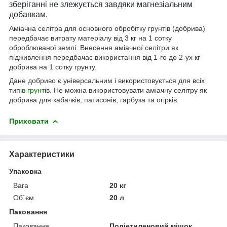
зберіганні не злежується завдяки магнезіальним
добавкам.
Аміачна селітра для основного обробітку грунтів (добрива)
передбачає витрату матеріалу від 3 кг на 1 сотку
оброблюваної землі. Внесення аміачної селітри як
підживлення передбачає використання від 1-го до 2-ух кг
добрива на 1 сотку грунту.
Дане добриво є універсальним і використовується для всіх
типі
в грунт
ів. Не можна використовувати аміачну селітру як
добрива для кабачків, патисонів, гарбуза та огірків.
Приховати
Характеристики
Упаковка
Вага
20 кг
Об`єм
20 л
Паковання
Паковання
Поліетиленовий мішок