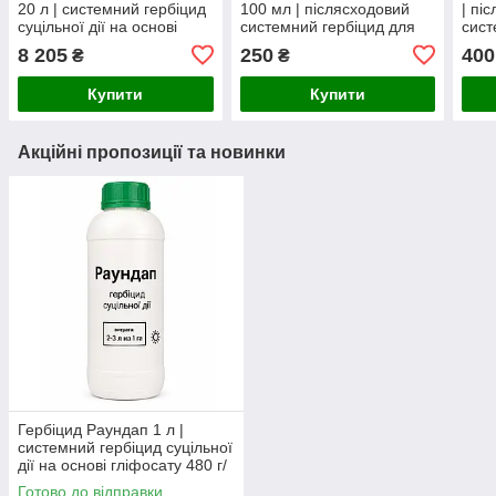
20 л | системний гербіцид
100 мл | післясходовий
| пі
суцільної дії на основі
системний гербіцид для
сист
гліфосату для повного
кукурудзи проти
куку
8 205
250
400
₴
₴
знищення однорічних і
однорічних і багаторічних
двод
багаторічних
злакових та дводоль
Купити
Купити
Акційні пропозиції та новинки
Гербіцид Раундап 1 л |
системний гербіцид суцільної
дії на основі гліфосату 480 г/
л
Готово до відправки