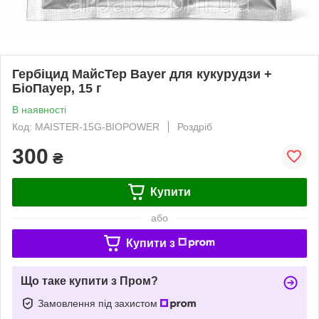
Гербіцид МайсТер Bayer для кукурудзи +
БіоПауер, 15 г
В наявності
Код: MAISTER-15G-BIOPOWER
Роздріб
300
₴
Купити
або
Купити з
Що таке купити з Пром?
Замовлення під захистом