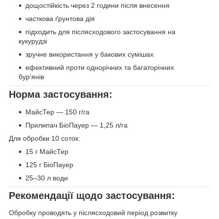
дощостійкість через 2 години після внесення
часткова ґрунтова дія
підходить для післясходового застосування на
кукурудзі
зручне використання у бакових сумішах
ефективний проти однорічних та багаторічних
бур’янів
Норма застосування:
МайсТер — 150 г/га
Прилипач БіоПауер — 1,25 л/га
Для обробки 10 соток:
15 г МайсТер
125 г БіоПауер
25–30 л води
Рекомендації щодо застосування:
Обробку проводять у післясходовий період розвитку