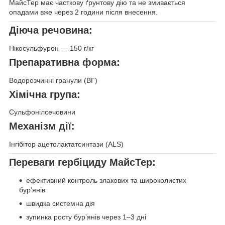
МайсТер має часткову ґрунтову дію та не змивається
опадами вже через 2 години після внесення.
Діюча речовина:
Нікосульфурон — 150 г/кг
Препаративна форма:
Водорозчинні гранули (ВГ)
Хімічна група:
Сульфонілсечовини
Механізм дії:
Інгібітор ацетолактатсинтази (ALS)
Переваги гербіциду МайсТер:
ефективний контроль злакових та широколистих
бур’янів
швидка системна дія
зупинка росту бур’янів через 1–3 дні