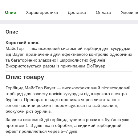
Опис
Характеристики
Доставка
Оплата
Умови п
Опис
Короткий опис:
МайсТер — післясходовий системний гербіцид для кукурудзи
від Bayer, призначений для ефективного контролю однорічних
та багаторічних злакових і широколистих бур’янів.
Використовується разом із прилипачем БіоПауер.
Опис товару
Гербіцид МайсТер Bayer — високоефективний післясходовий
гербіцид для захисту посівів кукурудзи від широкого спектра
бур’янів. Препарат швидко проникає через листя та інші
зелені частини рослин і переміщується по всій рослині,
блокуючи ріст бур’янів.
Завдяки системній дії гербіцид зупиняє розвиток бур’янів уже
протягом 1–3 днів після обробки, а видимий гербіцидний
ефект проявляється через 5–7 днів.