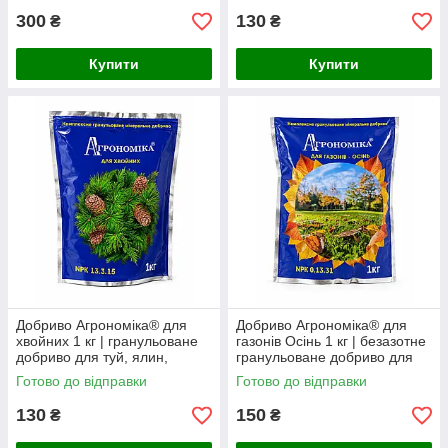
300
130
₴
₴
Купити
Купити
Добриво Агрономіка® для
Добриво Агрономіка® для
хвойних 1 кг | гранульоване
газонів Осінь 1 кг | безазотне
добриво для туй, ялин,
гранульоване добриво для
сосен, ялівців та інших
підготовки газону
Готово до відправки
Готово до відправки
хвойних рослин
130
150
₴
₴