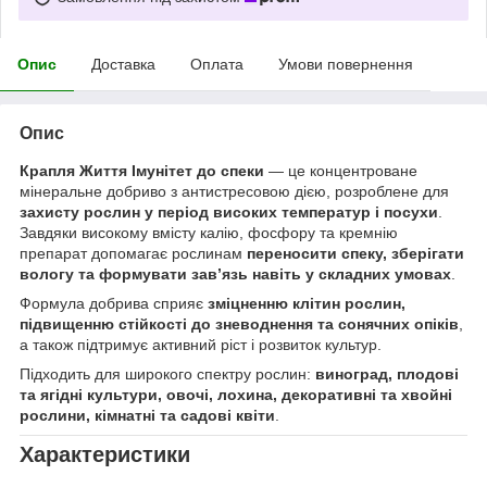
Опис
Доставка
Оплата
Умови повернення
Опис
Крапля Життя Імунітет до спеки
— це концентроване
мінеральне добриво з антистресовою дією, розроблене для
захисту рослин у період високих температур і посухи
.
Завдяки високому вмісту калію, фосфору та кремнію
препарат допомагає рослинам
переносити спеку, зберігати
вологу та формувати зав’язь навіть у складних умовах
.
Формула добрива сприяє
зміцненню клітин рослин,
підвищенню стійкості до зневоднення та сонячних опіків
,
а також підтримує активний ріст і розвиток культур.
Підходить для широкого спектру рослин:
виноград, плодові
та ягідні культури, овочі, лохина, декоративні та хвойні
рослини, кімнатні та садові квіти
.
Характеристики