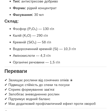
Тип:
антистресове добриво
Форма:
рідкий концентрат
Фасування:
30 мл
Склад:
Фосфор (P₂O₅) — 130 г/л
Калій (K₂O) — 290 г/л
Кремній (SiO₂) — 58 г/л
Водорозчинний кремній (Si) — 10,3 г/л
Амінокислоти — 4,3 г/л
Органічні речовини — 1,5 г/л
Переваги
✔ Захищає рослини від сонячних опіків ☀️
✔ Підвищує стійкість до спеки та посухи
✔ Сприяє формуванню зав’язі
✔ Запобігає зневодненню рослин
✔ Підтримує водний баланс
✔ Має додатковий профілактичний ефект проти хвороб