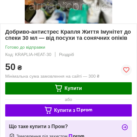
Добриво-антистрес Крапля Життя Імунітет до
спеки 30 мл — від посухи та сонячних опіків
Готово до відправки
Код: KRAPLIA-HEAT-30
Роздріб
50
₴
Мінімальна сума замовлення на сайті — 300 ₴
Купити
або
Купити з
Що таке купити з Пром?
Замовлення під захистом