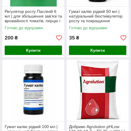
Регулятор росту Пасліній 6
Гумат калію рідкий 50 мл |
мл | для збільшення зав'язі та
натуральний біостимулятор
врожайності томатів, перцю і
росту та покращення
баклажанів
живлення рослин
Готово до відправки
Готово до відправки
200
35
₴
₴
Купити
Купити
Гумат калію рідкий 100 мл |
Добриво Agrolution pHLow