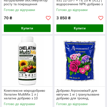
натуральний біостимулятор
531 22-10-7 + TE 25 кг (ICL) |
росту та покращення
водорозчинне NPK-добриво з
живлення рослин
мікроелементами для
Готово до відправки
Готово до відправки
фертигації та інтенсивного
70
3 850
₴
₴
Купити
Купити
Комплексне мікродобриво
Добриво Агрономіка® для
Хелатин MultiMix 1 л |
квітучих 1 кг | гранульоване
хелатне добриво з 10
добриво для троянд,
мікроелементами для
декоративних чагарників та
Готово до відправки
Готово до відправки
позакореневого підживлення
квітучих рослин