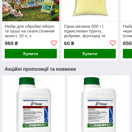
Набір для обробки яблуні
Сірка мелена 500 г |
Набі
та груші на сезон (повний
підкислювач ґрунту,
чере
захист, 10 л, з
добриво, фунгіцид та
(пов
прилипачем)
акарицид
при
960
60
650
₴
₴
Купити
Купити
Акційні пропозиції та новинки