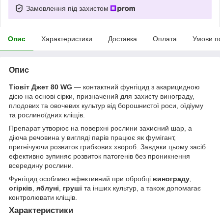
Замовлення під захистом
Опис
Характеристики
Доставка
Оплата
Умови п
Опис
Тіовіт Джет 80 WG
— контактний фунгіцид з акарицидною
дією на основі сірки, призначений для захисту винограду,
плодових та овочевих культур від борошнистої роси, оїдіуму
та рослиноїдних кліщів.
Препарат утворює на поверхні рослини захисний шар, а
діюча речовина у вигляді парів працює як фумігант,
пригнічуючи розвиток грибкових хвороб. Завдяки цьому засіб
ефективно зупиняє розвиток патогенів без проникнення
всередину рослини.
Фунгіцид особливо ефективний при обробці
винограду
,
огірків
,
яблуні
,
груші
та інших культур, а також допомагає
контролювати кліщів.
Характеристики