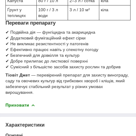
Капуста
80 г / 10 л
2–3 л / сотка
кіла
Ґрунт у
100 г / 3 л
3 л / 10 м²
кіла
теплицях
води
Переваги препарату
✔ Подвійна дія — фунгіцидна та акарицидна
✔ Додатковий фумігаційний ефект сірки
✔ Не викликає резистентності у патогенів
✔ Ефективно працює навіть у спекотну погоду
✔ Безпечний для довкілля та культур
✔ Добре прилипає до листкової поверхні
✔ Сумісний з більшістю засобів захисту рослин та добрив
Тіовіт Джет
— перевірений препарат для захисту винограду,
саду та овочевих культур від грибкових хвороб і кліщів, який
забезпечує стабільний результат у різних умовах
вирощування.
Приховати
Характеристики
Основні