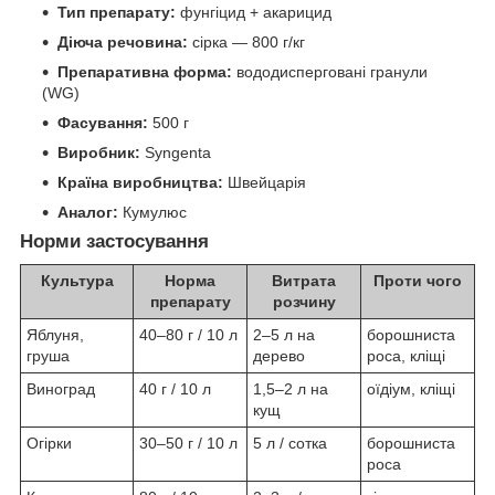
Тип препарату:
фунгіцид + акарицид
Діюча речовина:
сірка — 800 г/кг
Препаративна форма:
вододисперговані гранули
(WG)
Фасування:
500 г
Виробник:
Syngenta
Країна виробництва:
Швейцарія
Аналог:
Кумулюс
Норми застосування
Культура
Норма
Витрата
Проти чого
препарату
розчину
Яблуня,
40–80 г / 10 л
2–5 л на
борошниста
груша
дерево
роса, кліщі
Виноград
40 г / 10 л
1,5–2 л на
оїдіум, кліщі
кущ
Огірки
30–50 г / 10 л
5 л / сотка
борошниста
роса