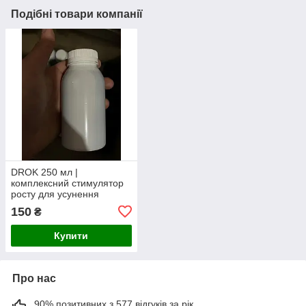
Подібні товари компанії
DROK 250 мл |
комплексний стимулятор
росту для усунення
дефіциту мікроелементів
150
₴
та хлорозу
Купити
Про нас
90% позитивних з 577 відгуків за рік