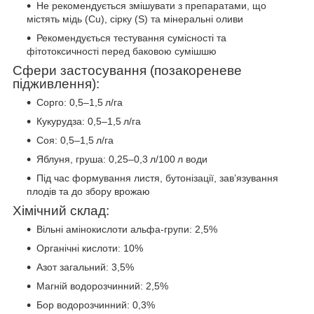
Не рекомендується змішувати з препаратами, що
містять мідь (Cu), сірку (S) та мінеральні оливи
Рекомендується тестування сумісності та
фітотоксичності перед баковою сумішшю
Сфери застосування (позакореневе
підживлення):
Сорго: 0,5–1,5 л/га
Кукурудза: 0,5–1,5 л/га
Соя: 0,5–1,5 л/га
Яблуня, груша: 0,25–0,3 л/100 л води
Під час формування листя, бутонізації, зав’язування
плодів та до збору врожаю
Хімічний склад:
Вільні амінокислоти альфа-групи: 2,5%
Органічні кислоти: 10%
Азот загальний: 3,5%
Магній водорозчинний: 2,5%
Бор водорозчинний: 0,3%