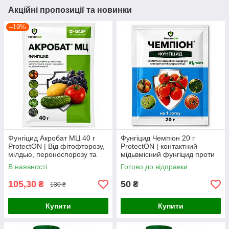
Акційні пропозиції та новинки
–19%
Фунгіцид Акробат МЦ 40 г
Фунгіцид Чемпіон 20 г
ProtectON | Від фітофторозу,
ProtectON | контактний
мілдью, пероноспорозу та
мідьвмісний фунгіцид проти
альтернаріозу
фітофторозу, мілдью, парші
В наявності
Готово до відправки
та бактеріозів
105,30
50
₴
₴
130 ₴
Купити
Купити