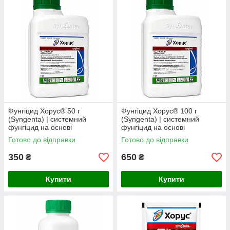
Фунгіцид Хорус® 50 г
Фунгіцид Хорус® 100 г
(Syngenta) | системний
(Syngenta) | системний
фунгіцид на основі
фунгіцид на основі
ципродинілу 750 г/кг (на
ципродинілу 750 г/кг (на
Готово до відправки
Готово до відправки
розсип)
розсип)
350
650
₴
₴
Купити
Купити