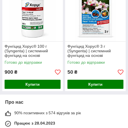
Фунгіцид Хорус® 100 г
Фунгіцид Хорус® 3 г
(Syngenta) | системний
(Syngenta) | системний
фунгіцид на основі
фунгіцид на основі
ципродинілу 750 г/кг
ципродинілу 750 г/кг
Готово до відправки
Готово до відправки
900
50
₴
₴
Купити
Купити
Про нас
90% позитивних з 574 відгуків за рік
Працює з 28.04.2023