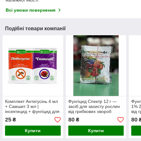
належної якості
Всі умови повернення
Подібні товари компанії
Комплект Антигусінь 4 мл
Фунгіцид Спектр 12 г —
Фунг
+ Самшит 3 мл |
засіб для захисту рослин
1% 2
інсектицид + фунгіцид для
від грибкових хвороб
від 
комплексного захисту
та в
25
80
80
₴
₴
саду від шкідників і хвороб
Купити
Купити