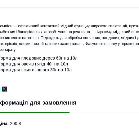
емпіон — ефективний контактний мідний фунгіцид широкого спектра дії, приз
рибкових і бактеріальних хвороб. Активна речовина — гідроксид міді, який ств
роникненню патогенів. Підходить для обробки овочевих, плодових, ягідних і д
актеріозів, плямистостей та інших захворювань. Фасується на вагу у гермети
репарату.
орма для плодових дерев 60г на 10л
орма для овочів і ягід 40г на 10л
орма для всього іншого 30г на 10л
нформація для замовлення
іна:
200 ₴