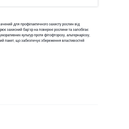
начений для профілактичного захисту рослин від
орює захисний бар’єр на поверхні рослини та запобігає
екоративних культур проти фітофторозу, альтернаріозу,
чний пакет, що забезпечує збереження властивостей