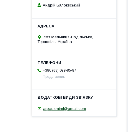
Андрій Бялоквський
смт Мельниця-Подільська,
Тернопіль, Україна
+380 (68) 099-85-87
Представник
arpapsmtml@gmail.com