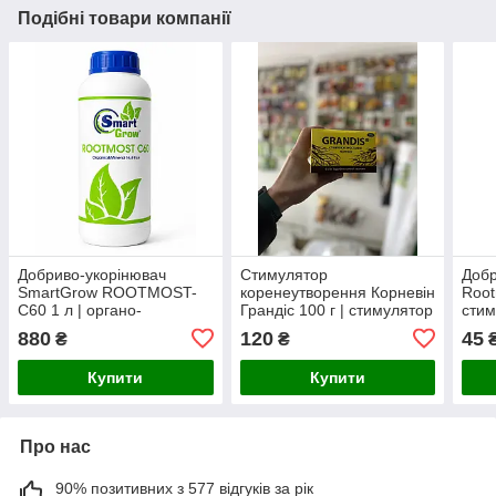
Подібні товари компанії
Добриво-укорінювач
Стимулятор
Доб
SmartGrow ROOTMOST-
коренеутворення Корневін
Root
C60 1 л | органо-
Грандіс 100 г | стимулятор
стим
мінеральний стимулятор
укорінення на основі
сис
880
120
45
₴
₴
розвитку кореневої
індоліл-3-масляної
системи
кислоти
Купити
Купити
Про нас
90% позитивних з 577 відгуків за рік