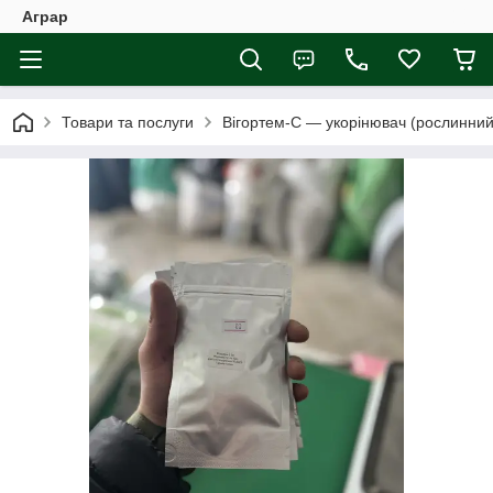
Аграр
Товари та послуги
Вігортем‑С — укорінювач (рослинний