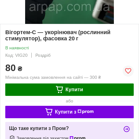
Вігортем‑С — укорінювач (рослинний
стимулятор), фасовка 20 г
В наявності
Код: VIG20
Роздріб
80
₴
Мінімальна сума замовлення на сайті — 300 ₴
Купити
або
Купити з
Що таке купити з Пром?
Замовлення під захистом