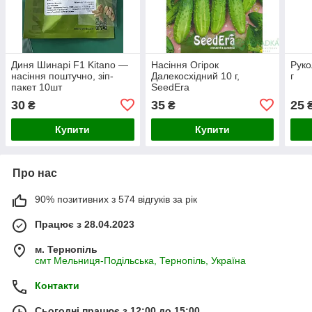
Диня Шинарі F1 Kitano —
Насіння Огірок
Руко
насіння поштучно, зіп-
Далекосхідний 10 г,
г
пакет 10шт
SeedEra
30
35
25
₴
₴
Купити
Купити
Про нас
90% позитивних з 574 відгуків за рік
Працює з 28.04.2023
м. Тернопіль
смт Мельниця-Подільська, Тернопіль, Україна
Контакти
Сьогодні працює з 12:00 до 15:00