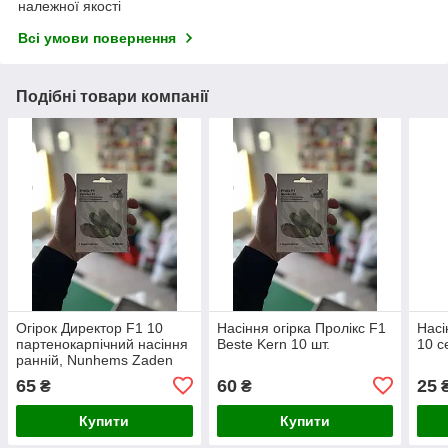
належної якості
Всі умови повернення
Подібні товари компанії
Огірок Директор F1 10
Насіння огірка Пролікс F1
Насі
партенокарпічний насіння
Beste Kern 10 шт.
10 с
ранній, Nunhems Zaden
65
60
25
₴
₴
Купити
Купити