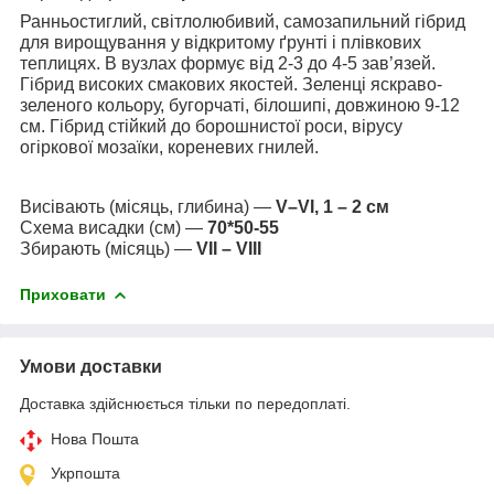
Ранньостиглий, світлолюбивий, самозапильний гібрид
для вирощування у відкритому ґрунті і плівкових
теплицях. В вузлах формує від 2-3 до 4-5 зав’язей.
Гібрид високих смакових якостей. Зеленці яскраво-
зеленого кольору, бугорчаті, білошипі, довжиною 9-12
см. Гібрид стійкий до борошнистої роси, вірусу
огіркової мозаїки, кореневих гнилей.
Висівають (місяць, глибина) —
V–VI, 1 – 2 см
Схема висадки (см) —
70*50-55
Збирають (місяць) —
VII – VIII
Приховати
Умови доставки
Доставка здійснюється тільки по передоплаті.
Нова Пошта
Укрпошта