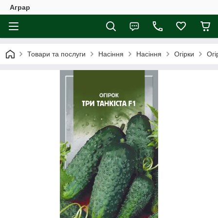
Аграр
Товари та послуги
Насіння
Насіння
Огірки
Огі