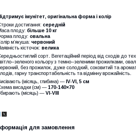
Підтримує імунітет, оригінальна форма і колір
Строки достигання:
середній
Маса плоду:
більше 10 кг
Форма плоду:
овальна
олір м’якуша:
червоний
аявність кісточок:
велика
ередньостиглий сорт. Вегетаційний період від сходів до техн
вітло–зеленого кольору з темно–зеленими прожилками, овал
ервоний, без прожилок, дуже солодкий, соковитий та аромат
лодів, гарну транспортабельність та відмінну врожайність.
исівають (місяць, глибина) —
IV-VI, 5 см
Схема висадки (см) —
170-140×70
Збирають (місяць) —
VI-VIII
нформація для замовлення