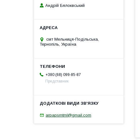
Андрій Бялоквський
смт Мельниця-Подільська,
Тернопіль, Україна
+380 (68) 099-85-87
Представник
arpapsmtml@gmail.com