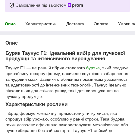
Замовлення під захистом
Опис
Характеристики
Доставка
Оплата
Умови п
Опис
Буряк Таунус F1: ідеальний вибір для пучкової
продукції та інтенсивного вирощування
Таунус F1 — це ранній гібрид столового
буряка
, який поєднує
привабливу товарну форму, насичене внутрішнє забарвлення
та чудовий смак. Завдяки стабільним показникам урожайності
та адаптованості до інтенсивних технологій, Таунус ідеально
підходить як для свіжого ринку, так і для вирощування на
пучкову продукцію.
Характеристики рослини
Гібрид формує компактну, прямостоячу гичку листя, яка
спрощує збір урожаю, особливо у ранні строки. Така будова
гички дозволяє ефективно використовувати механізоване або
ручне збирання без зайвих втрат. Таунус F1 стійкий до