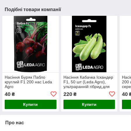
Подібні товари компанії
Насіння Буряк Пабло
Насіння Кабачка Іскандер
Насі
круглий F1 200 нас Leda
F1, 50 шт (Leda Agro),
200 
Agro
ультраранній гібрид для
сере
відкритого ґрунту
витр
40
220
40
₴
₴
агро
Купити
Купити
Про нас