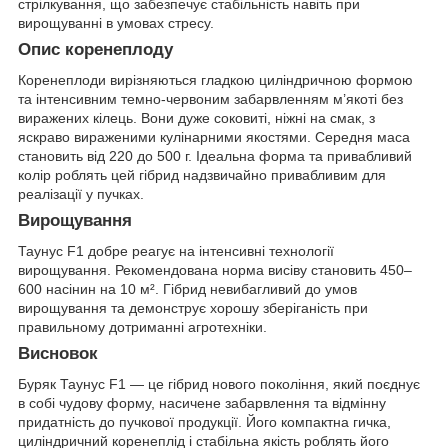
стрілкування, що забезпечує стабільність навіть при
вирощуванні в умовах стресу.
Опис коренеплоду
Коренеплоди вирізняються гладкою циліндричною формою
та інтенсивним темно-червоним забарвленням м’якоті без
виражених кілець. Вони дуже соковиті, ніжні на смак, з
яскраво вираженими кулінарними якостями. Середня маса
становить від 220 до 500 г. Ідеальна форма та привабливий
колір роблять цей гібрид надзвичайно привабливим для
реалізації у пучках.
Вирощування
Таунус F1 добре реагує на інтенсивні технології
вирощування. Рекомендована норма висіву становить 450–
600 насінин на 10 м². Гібрид невибагливий до умов
вирощування та демонструє хорошу зберіганість при
правильному дотриманні агротехніки.
Висновок
Буряк Таунус F1 — це гібрид нового покоління, який поєднує
в собі чудову форму, насичене забарвлення та відмінну
придатність до пучкової продукції. Його компактна гичка,
циліндричний коренеплід і стабільна якість роблять його