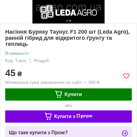
Насіння Буряку Таунус F1 200 шт (Leda Agro),
ранній гібрид для відкритого ґрунту та
теплиць
В наявності
Код: Tutsis
Роздріб
45
₴
Мінімальна сума замовлення на сайті — 300 ₴
Купити
або
Купити з
Що таке купити з Пром?