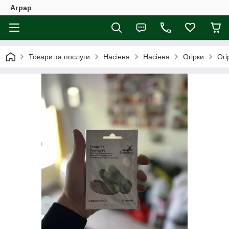
Аграр
Товари та послуги
Насіння
Насіння
Огірки
Огі