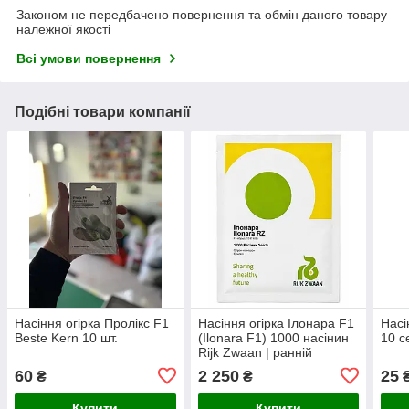
Законом не передбачено повернення та обмін даного товару
належної якості
Всі умови повернення
Подібні товари компанії
Насіння огірка Пролікс F1
Насіння огірка Ілонара F1
Насі
Beste Kern 10 шт.
(Ilonara F1) 1000 насінин
10 с
Rijk Zwaan | ранній
партенокарпічний гібрид
60
2 250
25
₴
₴
для теплиць
Купити
Купити