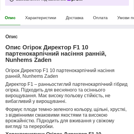
Опис
Характеристики
Доставка
Оплата
Умови п
Опис
Опиc
Огірок Директор F1 10
партенокарпічний насіння ранній,
Nunhems Zaden
Огірок Директор F1 10 партенокарпічний насіння
ранній, Nunhems Zaden
Директор F1 – ранньостиглий партенокарпічний гібрид
огірка. Підходить для весняного та осіннього
вирощування. Має високу польову стійкість, не
вибагливий у вирощуванні.
Формує плоди темно-зеленого кольору, щільні, хрусткі,
з відмінними смаковими якостями та високою
врожайністю. Підходить для вживання у свіжому
вигляді та переробки.