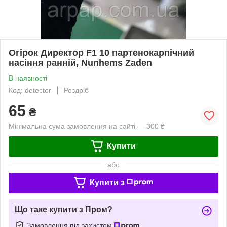
Огірок Директор F1 10 партенокарпічний
насіння ранній, Nunhems Zaden
В наявності
Код: detector
Роздріб
65
₴
Мінімальна сума замовлення на сайті — 300 ₴
Купити
або
Купити з
Що таке купити з Пром?
Замовлення під захистом