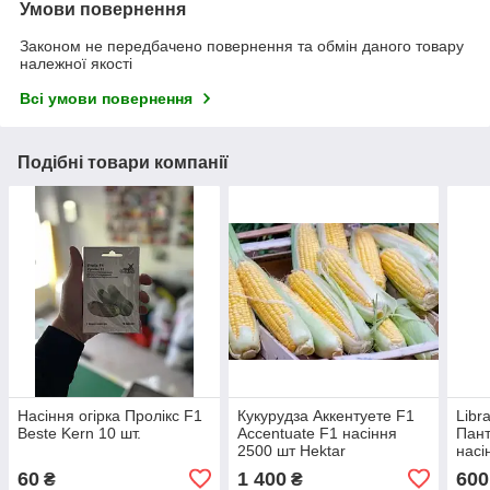
Умови повернення
Законом не передбачено повернення та обмін даного товару
належної якості
Всі умови повернення
Подібні товари компанії
Насіння огірка Пролікс F1
Кукурудза Аккентуете F1
Libr
Beste Kern 10 шт.
Accentuate F1 насіння
Пант
2500 шт Hektar
насі
60
1 400
600
₴
₴