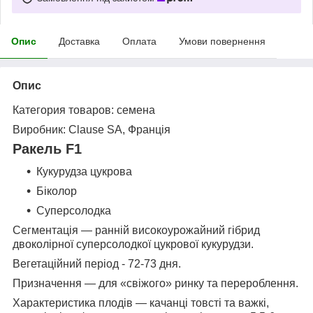
Опис
Доставка
Оплата
Умови повернення
Опис
Категория товаров
: семена
Виробник
:
Clause SA, Франція
Ракель F1
Кукурудза цукрова
Біколор
Суперсолодка
Сегментація
— ранній високоурожайний гібрид
двоколірної суперсолодкої цукрової кукурудзи.
Вегетаційний період
- 72-73 дня.
Призначення
— для «свіжого» ринку та перероблення.
Характеристика плодів
— качанці товсті та важкі,