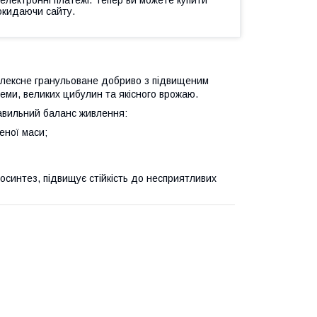
 електронні платежі. Тепер ви можете купити
окидаючи сайту.
лексне гранульоване добриво з підвищеним
еми, великих цибулин та якісного врожаю.
авильний баланс живлення:
еної маси;
синтез, підвищує стійкість до несприятливих