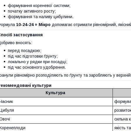
формування кореневої системи;
початку активного росту;
формування та наливу цибулини.
Формула
10-24-24 + Мікро
допомагає отримати рівномірний, якісни
Спосіб застосування
обриво вносять:
перед посадкою;
під час підготовки ґрунту;
локально у рядки при посадці;
під час основного удобрення.
ранули рівномірно розподіляють по ґрунту та заробляють у верхній
Рекомендовані культури
Культура
Часник
формува
Цибуля
розвиток
Овочі
сильна 
Коренеплоди
якість т