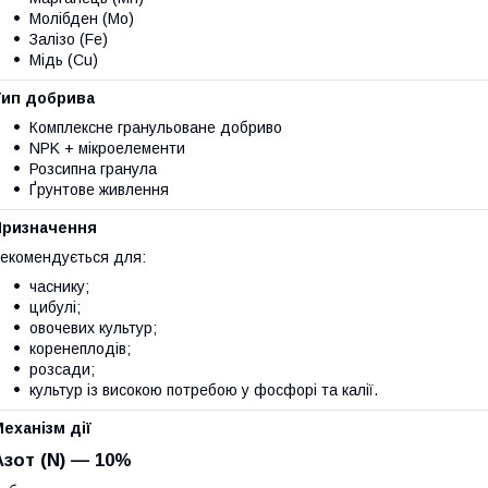
Молібден (Mo)
Залізо (Fe)
Мідь (Cu)
Тип добрива
Комплексне гранульоване добриво
NPK + мікроелементи
Розсипна гранула
Ґрунтове живлення
Призначення
екомендується для:
часнику;
цибулі;
овочевих культур;
коренеплодів;
розсади;
культур із високою потребою у фосфорі та калії.
еханізм дії
Азот (N) — 10%