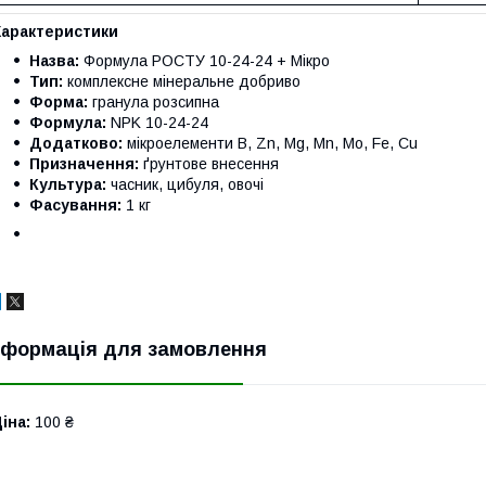
Характеристики
Назва:
Формула РОСТУ 10-24-24 + Мікро
Тип:
комплексне мінеральне добриво
Форма:
гранула розсипна
Формула:
NPK 10-24-24
Додатково:
мікроелементи B, Zn, Mg, Mn, Mo, Fe, Cu
Призначення:
ґрунтове внесення
Культура:
часник, цибуля, овочі
Фасування:
1 кг
нформація для замовлення
іна:
100 ₴