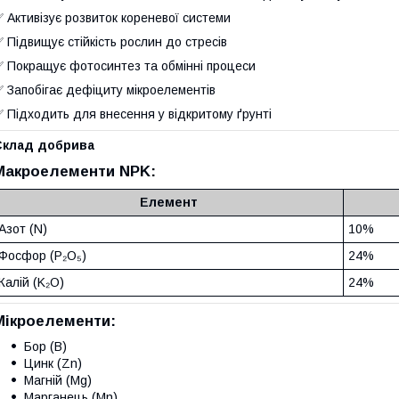
 Активізує розвиток кореневої системи
 Підвищує стійкість рослин до стресів
 Покращує фотосинтез та обмінні процеси
 Запобігає дефіциту мікроелементів
 Підходить для внесення у відкритому ґрунті
Склад добрива
Макроелементи NPK:
Елемент
Азот (N)
10%
Фосфор (P₂O₅)
24%
Калій (K₂O)
24%
Мікроелементи:
Бор (B)
Цинк (Zn)
Магній (Mg)
Марганець (Mn)