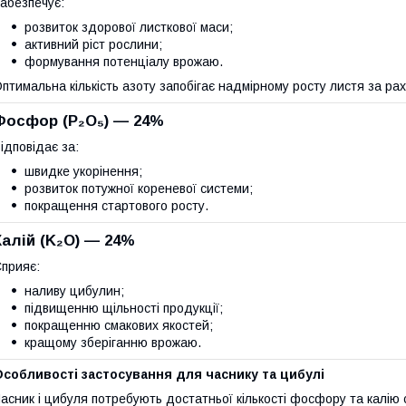
абезпечує:
розвиток здорової листкової маси;
активний ріст рослини;
формування потенціалу врожаю.
птимальна кількість азоту запобігає надмірному росту листя за р
Фосфор (P₂O₅) — 24%
ідповідає за:
швидке укорінення;
розвиток потужної кореневої системи;
покращення стартового росту.
Калій (K₂O) — 24%
прияє:
наливу цибулин;
підвищенню щільності продукції;
покращенню смакових якостей;
кращому зберіганню врожаю.
собливості застосування для часнику та цибулі
асник і цибуля потребують достатньої кількості фосфору та калію 