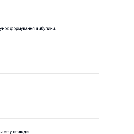
ахунок формування цибулини.
саме у періоди: