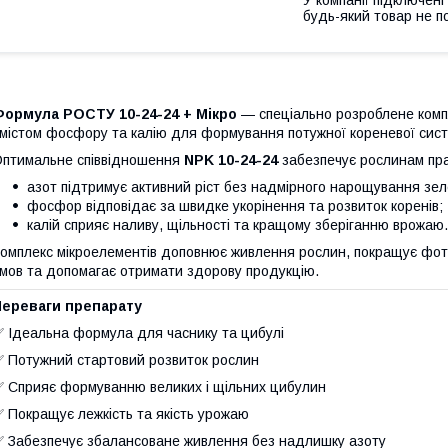
У компанії підключені
будь-який товар не п
Формула РОСТУ 10-24-24 + Мікро
— спеціально розроблене комп
містом фосфору та калію для формування потужної кореневої сист
птимальне співвідношення
NPK 10-24-24
забезпечує рослинам пр
азот підтримує активний ріст без надмірного нарощування зел
фосфор відповідає за швидке укорінення та розвиток коренів;
калій сприяє наливу, щільності та кращому зберіганню врожаю.
омплекс мікроелементів доповнює живлення рослин, покращує фото
мов та допомагає отримати здорову продукцію.
Переваги препарату
 Ідеальна формула для часнику та цибулі
 Потужний стартовий розвиток рослин
 Сприяє формуванню великих і щільних цибулин
 Покращує лежкість та якість урожаю
 Забезпечує збалансоване живлення без надлишку азоту