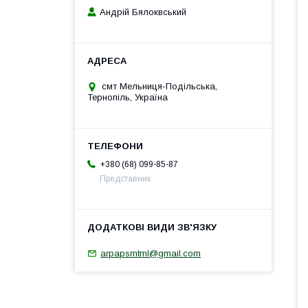
Андрій Бялоквський
смт Мельниця-Подільська,
Тернопіль, Україна
+380 (68) 099-85-87
Представник
arpapsmtml@gmail.com