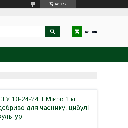
Кошик
Кошик
У 10-24-24 + Мікро 1 кг |
обриво для часнику, цибулі
культур