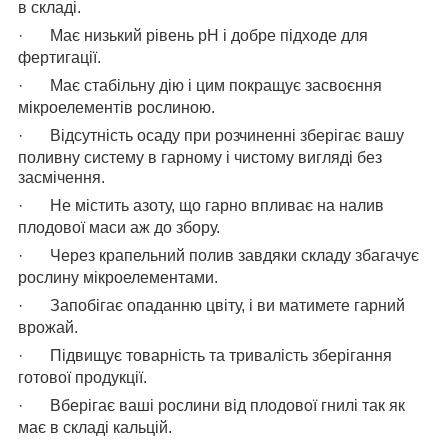
в складі.
·
Має низький рівень рН і добре підходе для
фертигації.
·
Має стабільну дію і цим покращує засвоєння
мікроелементів рослиною.
·
Відсутність осаду при розчиненні зберігає вашу
поливну систему в гарному і чистому вигляді без
засмічення.
·
Не містить азоту, що гарно впливає на налив
плодової маси аж до збору.
·
Через крапельний полив завдяки складу збагачує
рослину мікроелементами.
·
Запобігає опаданню цвіту, і ви матимете гарний
врожай.
·
Підвищує товарність та тривалість зберігання
готової продукції.
·
Вберігає ваші рослини від плодової гнилі так як
має в складі кальцій.