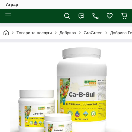
Аграр
Товари та послуги
Добрива
GroGreen
Добриво Ге