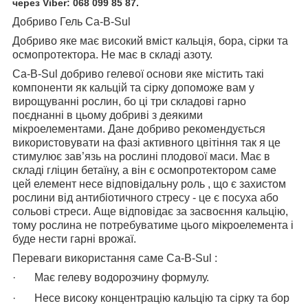
через Viber:
068 099 85 87
.
Добриво Гель
Ca
-
B
-
Sul
Добриво яке має високий вміст кальція, бора, сірки та
осмопротектора. Не має в складі азоту.
Ca
-
B
-
Sul
добриво гелевої основи яке містить такі
компоненти як кальцій та сірку допоможе вам у
вирощуванні рослин, бо ці три складові гарно
поєднанні в цьому добриві з деякими
мікроелементами. Дане добриво рекомендується
використовувати на фазі активного цвітіння так я це
стимулює зав’язь на рослині плодової маси. Має в
складі гліцин бетаїну, а він є осмопротектором саме
цей елемент несе відповідальну роль , що є захистом
рослини від антибіотичного стресу - це є посуха або
сольові стреси. Аще відповідає за засвоєння кальцію,
тому рослина не потребуватиме цього мікроелемента і
буде нести гарні врожаї.
Переваги використання саме
Ca
-
B
-
Sul
:
·
Має гелеву водорозчину формулу.
·
Несе високу концентрацію кальцію та сірку та бор