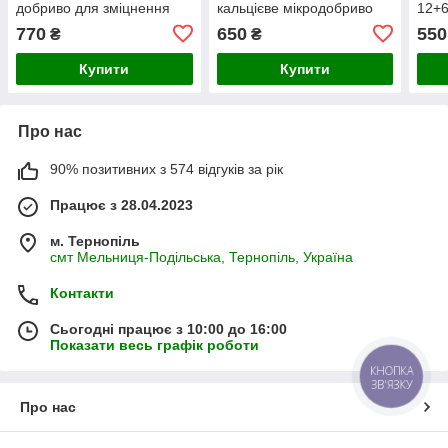
добриво для зміцнення
кальцієве мікродобриво
12+6
імунітету рослин та
для позакореневого
стар
770
650
550
₴
₴
підвищення стійкості до
підживлення овочів, саду
добр
хвороб
та ягідних
лист
Купити
Купити
Про нас
90% позитивних з 574 відгуків за рік
Працює з 28.04.2023
м. Тернопіль
смт Мельниця-Подільська, Тернопіль, Україна
Контакти
Сьогодні працює з 10:00 до 16:00
Показати весь графік роботи
КНОПКА
ЗВ'ЯЗКУ
Про нас