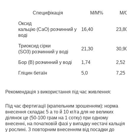
Специфікація
М/М%
М/О
Оксид
кальцію
(
CaO
)
розчинний у
16,40
23,80
воді
Триоксид сірки
21,30
30,90
(
SO
3)
розчинний у воді
Бор (В) розчинний у воді
1,74
2,52
Гліцин бетаїн
5,0
7,25
Рекомендація з використання під час живлення:
Під час фертигації (крапельним зрошенням):
норма
внесення складає 5 а то й 10 кг/га для не великих
ділянок це (50-100 грам на 1 сотку) при одному
внесенні, на початковій фазі у випадку нестачі кальція
у рослині. З повторним внесенням від посадки до