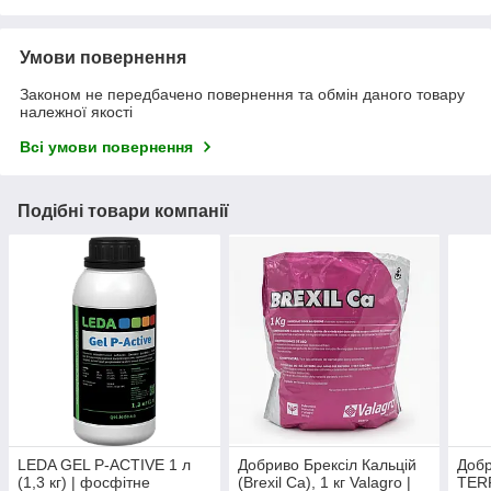
Умови повернення
Законом не передбачено повернення та обмін даного товару
належної якості
Всі умови повернення
Подібні товари компанії
LEDA GEL P-ACTIVE 1 л
Добриво Брексіл Кальцій
Доб
(1,3 кг) | фосфітне
(Brexil Ca), 1 кг Valagro |
TERR