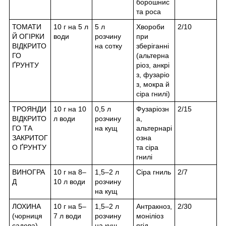
борошнис
та роса
ТОМАТИ
10 г на 5 л
5 л
Хвороби
2/10
Й ОГІРКИ
води
розчину
при
ВІДКРИТО
на сотку
зберіганні
ГО
(альтерна
ҐРУНТУ
ріоз,
анкрі
з
,
фузаріо
з
, мокра й
сіра гнилі)
ТРОЯНДИ
10 г на 10
0,5 л
Фузаріозн
2/15
ВІДКРИТО
л води
розчину
а
,
ГО ТА
на кущ
альтернарі
ЗАКРИТОГ
озна
О ҐРУНТУ
та
сіра
гнилі
ВИНОГРА
10 г на 8–
1,5–2 л
Сіра гниль
2/7
Д
10 л води
розчину
на кущ
ЛОХИНА
10 г на 5–
1,5–2 л
Антракноз
,
2/30
(чорниця
7 л води
розчину
моніліоз
садова)
на кущ
ягід,