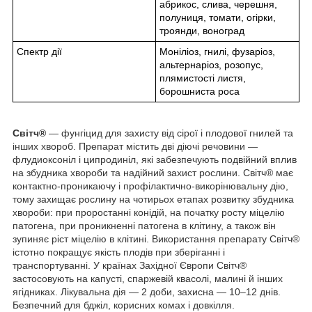
абрикос, слива, черешня,
полуниця, томати, огірки,
троянди, воноград
Спектр дії
Моніліоз, гнилі, фузаріоз,
альтернаріоз, розопус,
плямистості листя,
борошниста роса
Світч®
— фунгіцид для захисту від сірої і плодової гнилей та
інших хвороб. Препарат містить дві діючі речовини —
флудиоксоніл і ципродиніл, які забезпечують подвійний вплив
на збудника хвороби та надійний захист рослини. Світч® має
контактно-проникаючу і профілактично-викорінювальну дію,
тому захищає рослину на чотирьох етапах розвитку збудника
хвороби: при проростанні конідій, на початку росту міцелію
патогена, при проникненні патогена в клітину, а також він
зупиняє ріст міцелію в клітині. Використання препарату Світч®
істотно покращує якість плодів при зберіганні і
транспортуванні. У країнах Західної Європи Світч®
застосовують на капусті, спаржевій квасолі, малині й інших
ягідниках. Лікувальна дія — 2 доби, захисна — 10–12 днів.
Безпечний для бджіл, корисних комах і довкілля.