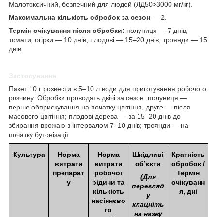
Малотоксичний, безпечний для людей (ЛД50>3000 мг/кг).
Максимальна кількість обробок за сезон
— 2.
Термін очікування після обробки:
полуниця — 7 днів;
томати, огірки — 10 днів; плодові — 15–20 днів; троянди — 15
днів.
Застосування
Пакет 10 г розвести в 5–10 л води для приготування робочого
розчину. Обробки проводять двічі за сезон: полуниця —
перше обприскування на початку цвітіння, друге — після
масового цвітіння; плодові дерева — за 15–20 днів до
збирання врожаю з інтервалом 7–10 днів; троянди — на
початку бутонізації.
Культура
Норма
Норма
Шкідливі
Кратність
витрати
витрати
об’єкти
обробок /
препарат
робочої
Термін
(Для
у
рідини та
очікуванн
перегляд
кількість
я, дні
у
насіннєво
клацніть
го
на назву