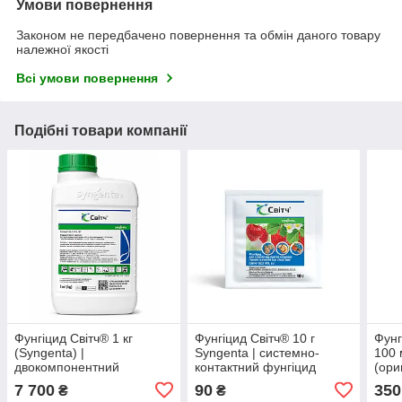
Умови повернення
Законом не передбачено повернення та обмін даного товару
належної якості
Всі умови повернення
Подібні товари компанії
Фунгіцид Світч® 1 кг
Фунгіцид Світч® 10 г
Фунг
(Syngenta) |
Syngenta | системно-
100 
двокомпонентний
контактний фунгіцид
(ори
контактно-системний
проти сірої гнилі,
7 700
90
350
₴
₴
фунгіцид проти гнилей та
моніліозу, плодових