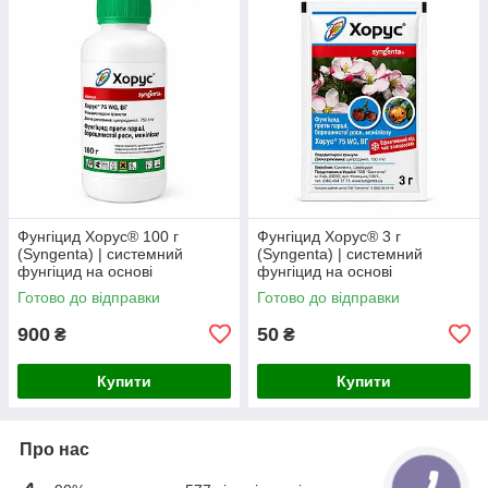
Фунгіцид Хорус® 100 г
Фунгіцид Хорус® 3 г
(Syngenta) | системний
(Syngenta) | системний
фунгіцид на основі
фунгіцид на основі
ципродинілу 750 г/кг
ципродинілу 750 г/кг
Готово до відправки
Готово до відправки
900
50
₴
₴
Купити
Купити
Про нас