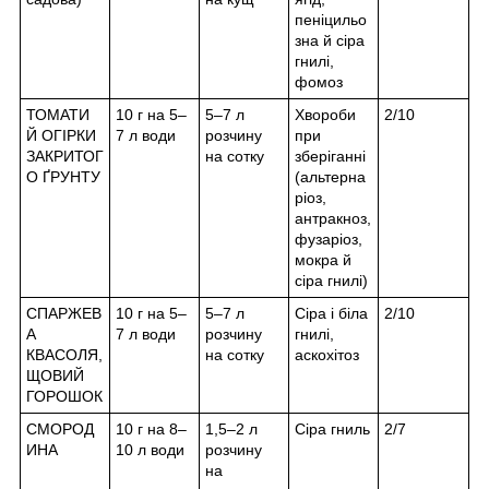
пеніцильо
зна й сіра
гнилі,
фомоз
ТОМАТИ
10 г на 5–
5–7 л
Хвороби
2/10
Й ОГІРКИ
7 л води
розчину
при
ЗАКРИТОГ
на сотку
зберіганні
О ҐРУНТУ
(альтерна
ріоз,
антракноз,
фузаріоз,
мокра й
сіра гнилі)
СПАРЖЕВ
10 г на 5–
5–7 л
Сіра і біла
2/10
А
7 л води
розчину
гнилі,
КВАСОЛЯ,
на сотку
аскохітоз
ЩОВИЙ
ГОРОШОК
СМОРОД
10 г на 8–
1,5–2 л
Сіра гниль
2/7
ИНА
10 л води
розчину
на