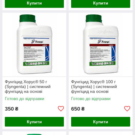
Купити
Купити
Фунгіцид Хорус® 50 г
Фунгіцид Хорус® 100 г
(Syngenta) | системний
(Syngenta) | системний
фунгіцид на основі
фунгіцид на основі
ципродинілу 750 г/кг (на
ципродинілу 750 г/кг (на
Готово до відправки
Готово до відправки
розсип)
розсип)
350
650
₴
₴
Купити
Купити