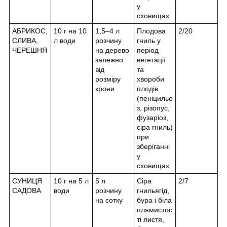
у
сховищах
АБРИКОС,
10 г на 10
1,5–4 л
Плодова
2/20
СЛИВА,
л води
розчину
гниль у
ЧЕРЕШНЯ
на дерево
період
залежно
вегетації
від
та
розміру
хвороби
крони
плодів
(пеніцильо
з, різопус,
фузаріоз,
сіра гниль)
при
зберіганні
у
сховищах
СУНИЦЯ
10 г на 5 л
5 л
Сіра
2/7
САДОВА
води
розчину
гниль
ягід,
на сотку
бура і біла
плямистос
ті листя,