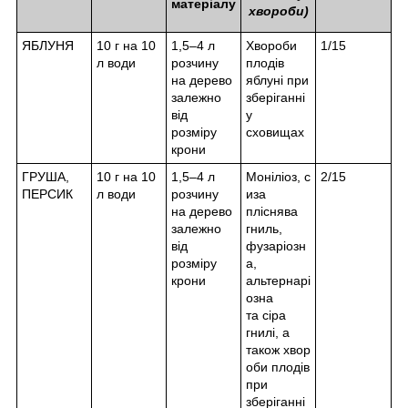
матеріалу
хвороби)
ЯБЛУНЯ
10 г на 10
1,5–4 л
Хвороби
1/15
л води
розчину
плодів
на дерево
яблуні при
залежно
зберіганні
від
у
розміру
сховищах
крони
ГРУША,
10 г на 10
1,5–4 л
Моніліоз
,
с
2/15
ПЕРСИК
л води
розчину
иза
на дерево
пліснява
залежно
гниль
,
від
фузаріозн
розміру
а,
крони
альтернарі
озна
та
сіра
гнилі
, а
також
хвор
оби плодів
при
зберіганні