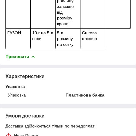
рослину
залежно
від
розміру
крони
ГАЗОН
10 г на 5 л
5 л
Снігова
води
розчину
плісняв
на сотку
Приховати
Характеристики
Упаковка
Упаковка
Пластикова банка
Умови доставки
Доставка здійснюється тільки по передоплаті.
Нова Пошта