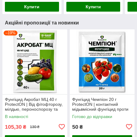
комплексу грибкових
гнилей, альтернаріозу та
Купити
Купити
хвороб
хворо
Акційні пропозиції та новинки
–19%
Фунгіцид Акробат МЦ 40 г
Фунгіцид Чемпіон 20 г
ProtectON | Від фітофторозу,
ProtectON | контактний
мілдью, пероноспорозу та
мідьвмісний фунгіцид проти
альтернаріозу
фітофторозу, мілдью, парші
В наявності
Готово до відправки
та бактеріозів
105,30
50
₴
₴
130 ₴