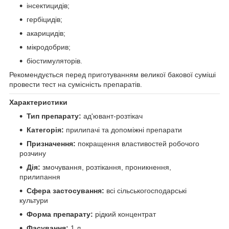
інсектицидів;
гербіцидів;
акарицидів;
мікродобрив;
біостимуляторів.
Рекомендується перед приготуванням великої бакової суміші
провести тест на сумісність препаратів.
Характеристики
Тип препарату:
ад'ювант-розтікач
Категорія:
прилипачі та допоміжні препарати
Призначення:
покращення властивостей робочого
розчину
Дія:
змочування, розтікання, проникнення,
прилипання
Сфера застосування:
всі сільськогосподарські
культури
Форма препарату:
рідкий концентрат
Фасування:
1 л