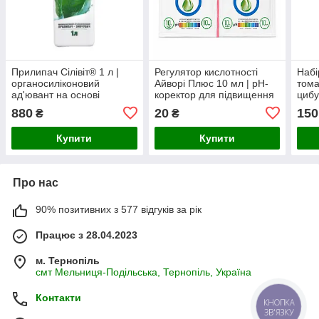
Прилипач Сілівіт® 1 л |
Регулятор кислотності
Набі
органосиліконовий
Айворі Плюс 10 мл | pH-
томат
ад'ювант на основі
коректор для підвищення
цибу
трисилоксану для
ефективності добрив та
комп
880
20
150
₴
₴
покращення дії ЗЗР та
засобів захисту рослин
рос
добрив
Купити
Купити
Про нас
90% позитивних з 577 відгуків за рік
Працює з 28.04.2023
м. Тернопіль
смт Мельниця-Подільська, Тернопіль, Україна
Контакти
КНОПКА
ЗВ'ЯЗКУ