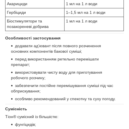
Акарициди
1 мл на 1 л води
Гербіциди
1–1,5 мл на 1 л води
Біостимулятори та
1 мл на 1 л води
позакореневі добрива
Особливості застосування
додавати ад’ювант після повного розчинення
основних компонентів бакової суміші;
перед використанням ретельно перемішати
препарат;
використовувати чисту воду для приготування
робочого розчину;
забезпечити постійне перемішування суміші під час
обприскування;
особливо рекомендований у спекотну та суху погоду.
Сумісність
Тіон® сумісний із більшістю:
фунгіцидів;