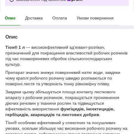
Опис
Доставка
Оплата
Умови повернення
Опис
Тіон® 1 л
— високоефективний ад’ювант-розтікач,
призначений для покращення властивостей робочих розчинів
під час позакореневих обробок сільськогосподарських
культур.
Препарат значно знижує поверхневий натяг води, завдяки
чому краплі робочого розчину швидко розтікаються по
поверхні листя та утворюють тонку рівномірну плівку.
Завдяки цьому збільшується площа контакту листкового
апарату з робочим розчином, покращується проникнення
діючих речовин у тканини рослин та підвищується
ефективність використання
фунгіцидів, інсектицидів,
гербіцидів, акарицидів та листових добрив
.
Тіон® особливо ефективний у спекотних та посушливих
умовах, оскільки збільшує час висихання робочого розчину на
поверхні листка, забезпечуючи краще засвоєння активних