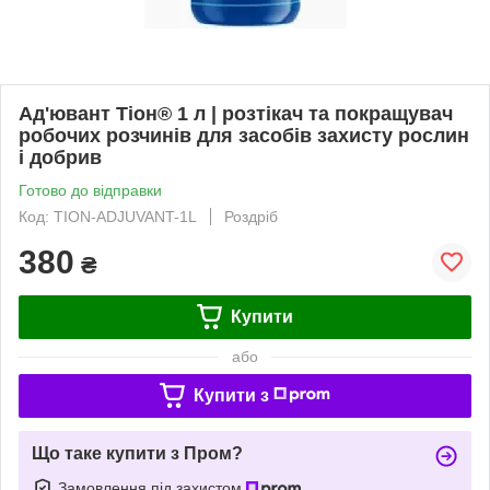
Ад'ювант Тіон® 1 л | розтікач та покращувач
робочих розчинів для засобів захисту рослин
і добрив
Готово до відправки
Код: TION-ADJUVANT-1L
Роздріб
380
₴
Купити
або
Купити з
Що таке купити з Пром?
Замовлення під захистом