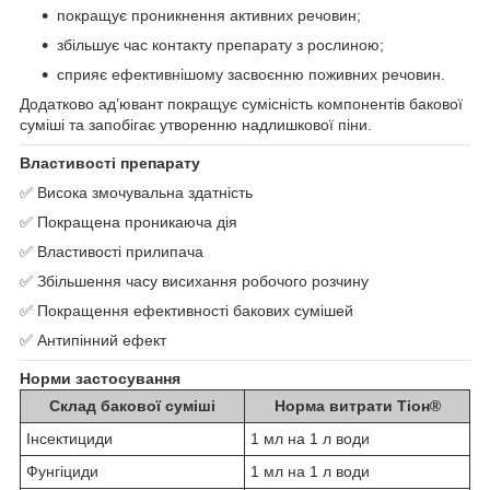
покращує проникнення активних речовин;
збільшує час контакту препарату з рослиною;
сприяє ефективнішому засвоєнню поживних речовин.
Додатково ад’ювант покращує сумісність компонентів бакової
суміші та запобігає утворенню надлишкової піни.
Властивості препарату
✅ Висока змочувальна здатність
✅ Покращена проникаюча дія
✅ Властивості прилипача
✅ Збільшення часу висихання робочого розчину
✅ Покращення ефективності бакових сумішей
✅ Антипінний ефект
Норми застосування
Склад бакової суміші
Норма витрати Тіон®
Інсектициди
1 мл на 1 л води
Фунгіциди
1 мл на 1 л води