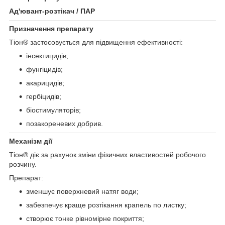
Ад'ювант-розтікач / ПАР
Призначення препарату
Тіон® застосовується для підвищення ефективності:
інсектицидів;
фунгіцидів;
акарицидів;
гербіцидів;
біостимуляторів;
позакореневих добрив.
Механізм дії
Тіон® діє за рахунок зміни фізичних властивостей робочого
розчину.
Препарат:
зменшує поверхневий натяг води;
забезпечує краще розтікання крапель по листку;
створює тонке рівномірне покриття;