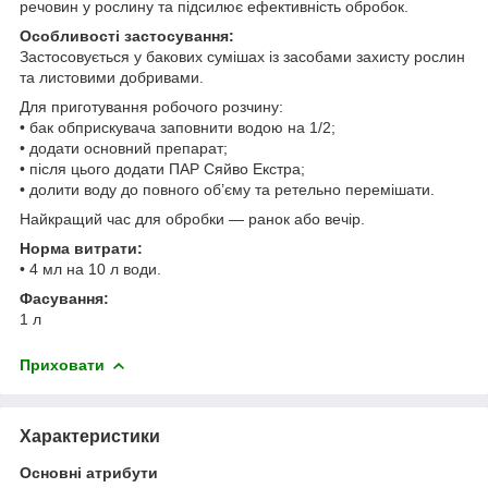
речовин у рослину та підсилює ефективність обробок.
Особливості застосування:
Застосовується у бакових сумішах із засобами захисту рослин
та листовими добривами.
Для приготування робочого розчину:
• бак обприскувача заповнити водою на 1/2;
• додати основний препарат;
• після цього додати ПАР Сяйво Екстра;
• долити воду до повного об’єму та ретельно перемішати.
Найкращий час для обробки — ранок або вечір.
Норма витрати:
• 4 мл на 10 л води.
Фасування:
1 л
Приховати
Характеристики
Основні атрибути