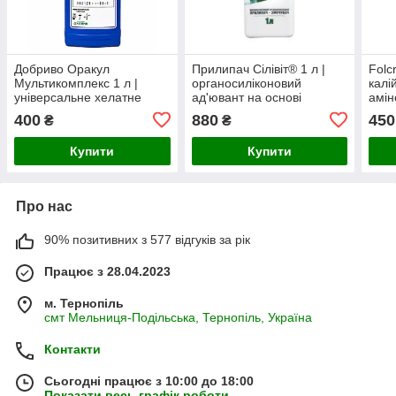
Добриво Оракул
Прилипач Сілівіт® 1 л |
Folc
Мультикомплекс 1 л |
органосиліконовий
калі
універсальне хелатне
ад'ювант на основі
амін
мікродобриво NPK 18.4-
трисилоксану для
нали
400
880
450
₴
₴
6.6-4.4 для всіх
покращення дії ЗЗР та
покр
сільськогосподарських
добрив
Купити
Купити
культур
Про нас
90% позитивних з 577 відгуків за рік
Працює з 28.04.2023
м. Тернопіль
смт Мельниця-Подільська, Тернопіль, Україна
Контакти
Сьогодні працює з 10:00 до 18:00
Показати весь графік роботи