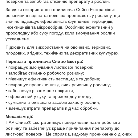
поверхні та запобігає стіканню препарату з рослин.
Завдяки використанню прилипача Сяйво Екстра діючі
речовини швидше та повніше проникають у рослину, що
значно підвищує ефективність фунгіцидів, гербіцидів,
інсектицидів та мікродобрив. Особливо ефективний у
прохолодну або суху погоду, коли змочування рослин
ускладнене.
Підходить для використання на овочевих, зернових,
плодових, ягідних, технічних та декоративних культурах.
Переваги прилипача Сяйво Екстра:
• покращує змочування листкової поверхні;
• запобігає стіканню робочого розчину;
• підвищує ефективність пестицидів та добрив;
• покращує проникнення діючих речовин у рослину;
• забезпечує рівномірне покриття;
• ефективний у суху та прохолодну погоду;
• сумісний із більшістю засобів захисту рослин;
• зменшує втрати препаратів під час обробки.
Механізм дії:
ПАР Сяйво® Екстра знижує поверхневий натяг робочого
розчину та забезпечує краще прилипання препарату до
листкової поверхні. Це сприяє швидкому проникненню діючих