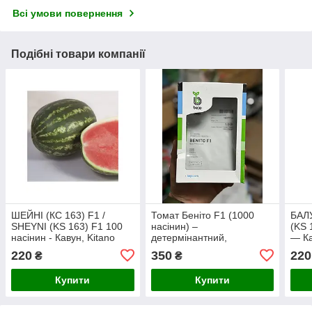
Всі умови повернення
Подібні товари компанії
ШЕЙНІ (КС 163) F1 /
Томат Беніто F1 (1000
БАЛУ
SHEYNI (KS 163) F1 100
насінин) –
(KS 
насінин - Кавун, Kitano
детермінантний,
— Ка
Seeds
сливоподібний
220
350
220
₴
₴
Купити
Купити