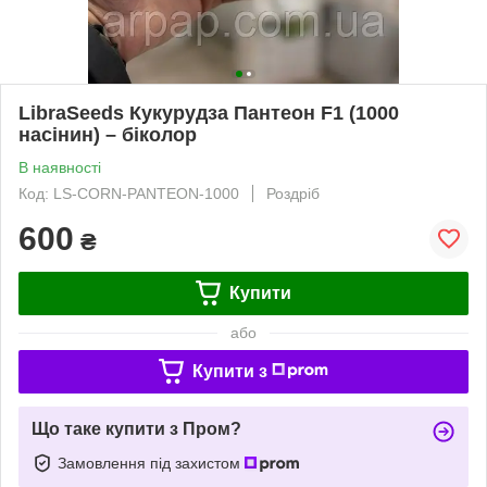
LibraSeeds Кукурудза Пантеон F1 (1000
насінин) – біколор
В наявності
Код: LS-CORN-PANTEON-1000
Роздріб
600
₴
Купити
або
Купити з
Що таке купити з Пром?
Замовлення під захистом