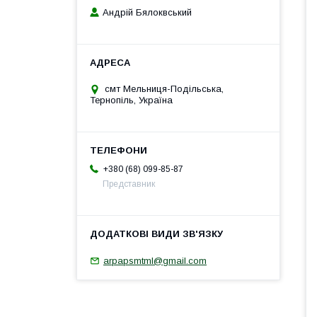
Андрій Бялоквський
смт Мельниця-Подільська,
Тернопіль, Україна
+380 (68) 099-85-87
Представник
arpapsmtml@gmail.com