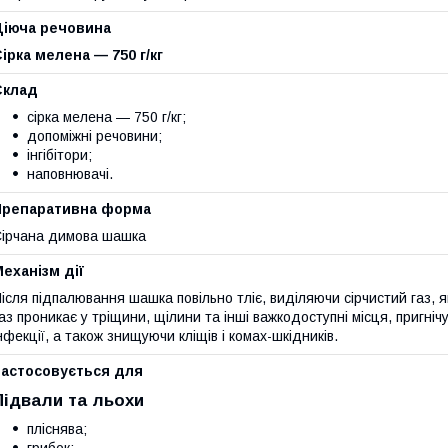
Діюча речовина
ірка мелена — 750 г/кг
Склад
сірка мелена — 750 г/кг;
допоміжні речовини;
інгібітори;
наповнювачі.
Препаративна форма
ірчана димова шашка
еханізм дії
ісля підпалювання шашка повільно тліє, виділяючи сірчистий газ, 
аз проникає у тріщини, щілини та інші важкодоступні місця, пригніч
нфекції, а також знищуючи кліщів і комах-шкідників.
Застосовується для
Підвали та льохи
пліснява;