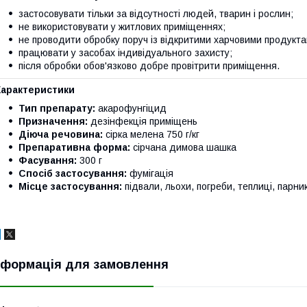
застосовувати тільки за відсутності людей, тварин і рослин;
не використовувати у житлових приміщеннях;
не проводити обробку поруч із відкритими харчовими продукта
працювати у засобах індивідуального захисту;
після обробки обов'язково добре провітрити приміщення.
Характеристики
Тип препарату:
акарофунгіцид
Призначення:
дезінфекція приміщень
Діюча речовина:
сірка мелена 750 г/кг
Препаративна форма:
сірчана димова шашка
Фасування:
300 г
Спосіб застосування:
фумігація
Місце застосування:
підвали, льохи, погреби, теплиці, парни
нформація для замовлення