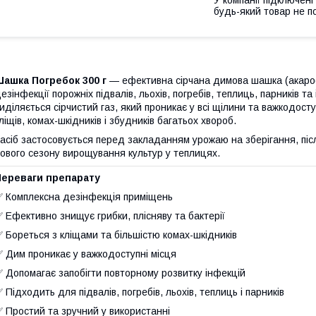
У компанії підключені
будь-який товар не п
ашка Погребок 300 г
— ефективна сірчана димова шашка (акароф
езінфекції порожніх підвалів, льохів, погребів, теплиць, парників т
иділяється сірчистий газ, який проникає у всі щілини та важкодоступ
ліщів, комах-шкідників і збудників багатьох хвороб.
асіб застосовується перед закладанням урожаю на зберігання, пі
ового сезону вирощування культур у теплицях.
Переваги препарату
 Комплексна дезінфекція приміщень
 Ефективно знищує грибки, плісняву та бактерії
 Бореться з кліщами та більшістю комах-шкідників
 Дим проникає у важкодоступні місця
 Допомагає запобігти повторному розвитку інфекцій
 Підходить для підвалів, погребів, льохів, теплиць і парників
 Простий та зручний у використанні