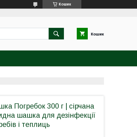
Кошик
Кошик
ка Погребок 300 г | сірчана
идна шашка для дезінфекції
ребів і теплиць