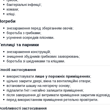
грибок;
бактеріальні інфекції;
комахи;
кліщі.
Погреби
знезараження перед зберіганням овочів;
боротьба з грибками;
усунення осередків плісняви.
Теплиці та парники
знезараження конструкцій;
знищення збудників грибкових захворювань;
боротьба зі шкідниками та кліщами.
Спосіб застосування
використовувати
лише у порожніх приміщеннях
;
щільно закрити двері, вікна та вентиляційні отвори;
встановити шашку на негорючу основу;
підпалити ґніт і негайно залишити приміщення;
після завершення дії витримати приміщення закритим відповідн
перед використанням приміщення ретельно провітрити.
Особливості застосування