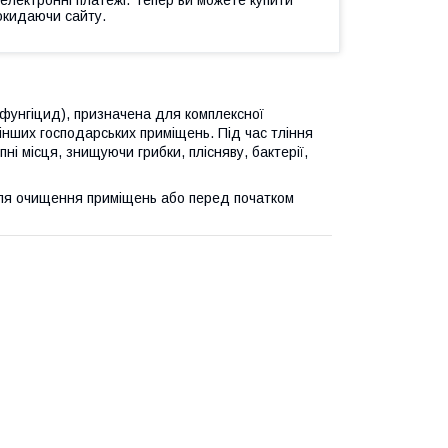
 електронні платежі. Тепер ви можете купити
окидаючи сайту.
унгіцид), призначена для комплексної
а інших господарських приміщень. Під час тління
ні місця, знищуючи грибки, плісняву, бактерії,
сля очищення приміщень або перед початком