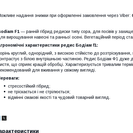
ожливе надання знижки при оформленні замовлення через Viber:
Bodiam F1
— ранній гібрид редиски типу сора, для посівів у захище
ля вирощування навесні та ранньої осені. Вегетаційний період стан
грономічні характеристики редис Бодіам f1:
орінь круглий, однорідний, з високою стійкістю до розтріскування,
онтрастує з білою внутрішньою частиною. Редис Бодіам Ф1 дуже д
истя, що сприяє кращій обробці. Характеризується тривалим термі
екомендований для вживання у свіжому вигляді.
Переваги:
стресостійкий гібрид;
не тріскається і не стрілюється;
відмінні смакові якості та чудовий товарний вигляд.
арактеристики