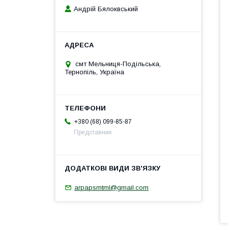
Андрій Бялоквський
смт Мельниця-Подільська,
Тернопіль, Україна
+380 (68) 099-85-87
Представник
arpapsmtml@gmail.com