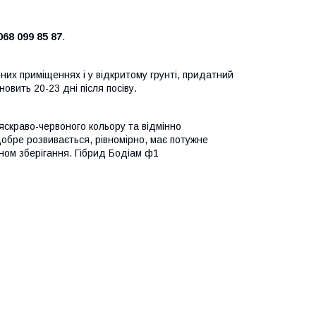
068 099 85 87
.
них приміщеннях і у відкритому грунті, придатний
овить 20-23 дні після посіву.
 яскраво-червоного кольору та відмінно
обре розвивається, рівномірно, має потужне
ном зберігання. Гібрид Бодіам ф1