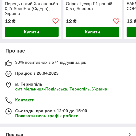
Перець гіркий Халапеньйо
Огірок Цезар F1 ранній
БАК
0,2г SeedЕra (СідЕра),
0,5 г, Seedеra
СОРТ
Україна
12
12
12
₴
₴
Купити
Купити
Про нас
90% позитивних з 574 відгуків за рік
Працює з 28.04.2023
м. Тернопіль
смт Мельниця-Подільська, Тернопіль, Україна
Контакти
Сьогодні працює з 12:00 до 15:00
Показати весь графік роботи
Про нас