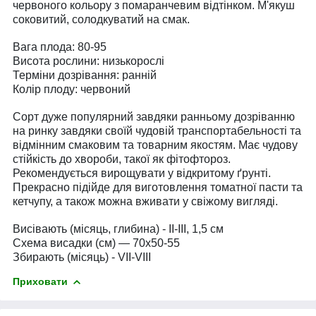
червоного кольору з помаранчевим відтінком. М'якуш
соковитий, солодкуватий на смак.
Вага плода: 80-95
Висота рослини: низькорослі
Терміни дозрівання: ранній
Колір плоду: червоний
Сорт дуже популярний завдяки ранньому дозріванню
на ринку завдяки своїй чудовій транспортабельності та
відмінним смаковим та товарним якостям. Має чудову
стійкість до хвороби, такої як фітофтороз.
Рекомендується вирощувати у відкритому ґрунті.
Прекрасно підійде для виготовлення томатної пасти та
кетчупу, а також можна вживати у свіжому вигляді.
Висівають (місяць, глибина) - II-III, 1,5 см
Схема висадки (см) — 70х50-55
Збирають (місяць) - VII-VIII
Приховати