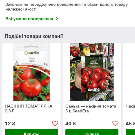
Законом не передбачено повернення та обмін даного товару
належної якості
Всі умови повернення
Подібні товари компанії
НАСІННЯ ТОМАТ ЛЯНА
Санька — насіння томата,
Насі
0,3 Г
3 г, SeedEra
12
40
45
₴
₴
Купити
Купити