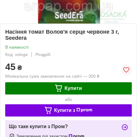
Насіння томат Волов'я серце червоне 3 г,
Seedera
В наявності
Код: vologe
Роздріб
45
₴
Мінімальна сума замовлення на сайті — 300 ₴
Купити
або
Купити з
Що таке купити з Пром?
Замовлення під захистом