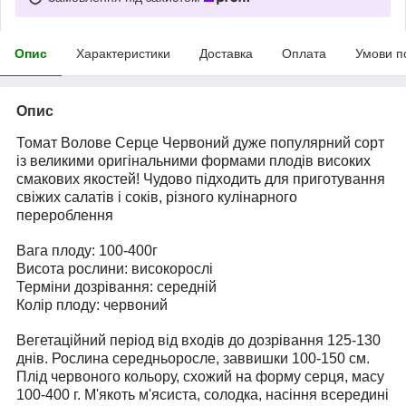
Опис
Характеристики
Доставка
Оплата
Умови п
Опис
Томат Волове Серце Червоний дуже популярний сорт
із великими оригінальними формами плодів високих
смакових якостей! Чудово підходить для приготування
свіжих салатів і соків, різного кулінарного
перероблення
Вага плоду: 100-400г
Висота рослини: високорослі
Терміни дозрівання: середній
Колір плоду: червоний
Вегетаційний період від входів до дозрівання 125-130
днів. Рослина середньоросле, заввишки 100-150 см.
Плід червоного кольору, схожий на форму серця, масу
100-400 г. М'якоть м'ясиста, солодка, насіння всередині