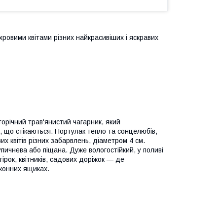
ровими квітами різних найкрасивіших і яскравих
орічний трав'янистий чагарник, який
 що стікаються. Портулак тепло та сонцелюбів,
их квітів різних забарвлень, діаметром 4 см.
упичнева або піщана. Дуже вологостійкий, у поливі
рок, квітників, садових доріжок — де
лконних ящиках.