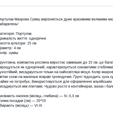
ортулак Махрова Суміш вирізняється дуже красивими великими мах
абарвлень!
атегорія: Портулак
ривалість життя: однорічне
исота культури: 15 см
іаметр: 4 см
олір: суміш
рунтовна, компактна рослина виростає заввишки до 15 см, це багат
ирощується як однорічний, характеризується соковитими стеблями,
ухостійкий, висаджується тільки на найосвітліші місця. Колір махров
вітки схожі на маленькі яскраві трояндочки. Ґрунт підходить суха с
айже не потребує. Використовується для оформлення альпійських гі
исаджується між плитами. Чудово росте в контейнерах, вазах і ба
исівають насіння (місяць, глибина) — IV, 0,3 см
хема посадки (см) — 20*15
бирають (місяць) — VI-IX