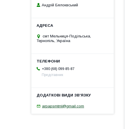
Андрій Бялоквський
смт Мельниця-Подільська,
Тернопіль, Україна
+380 (68) 099-85-87
Представник
arpapsmtml@gmail.com