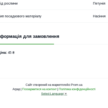
ід рослини
Петунія
ип посадкового матеріалу
Насіння
нформація для замовлення
іна:
45 ₴
Сайт створений на маркетплейсі
Prom.ua
Аграр |
Поскаржитися на контент
|
Політика конфіденційності
Select Language
▼