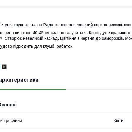
етунія крупноквіткова Радість неперевершений сорт великоквітково
ослина висотою 40-45 см сильно галузиться. Квіти дуже красивого 
м. Створює невеликий каскад. Цвітіння з червня до заморозків. М
удово підходить для клумб, рабаток.
арактеристики
Основні
ип рослини
Квіти