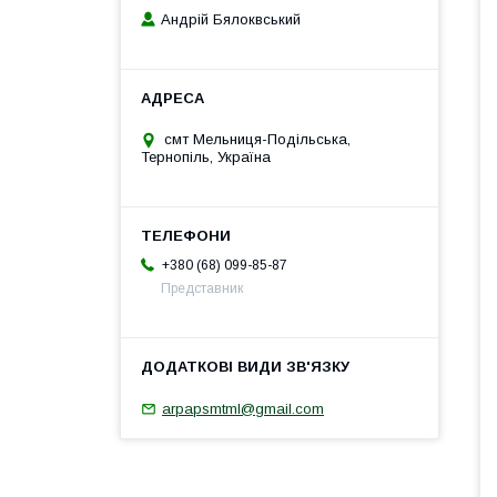
Андрій Бялоквський
смт Мельниця-Подільська,
Тернопіль, Україна
+380 (68) 099-85-87
Представник
arpapsmtml@gmail.com