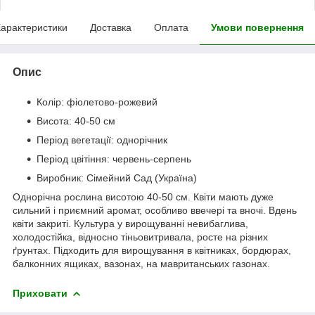
арактеристики
Доставка
Оплата
Умови повернення
Опис
Колір: фіолетово-рожевий
Висота: 40-50 см
Період вегетації: однорічник
Період цвітіння: червень-серпень
Виробник: Сімейний Сад (Україна)
Однорічна рослина висотою 40-50 см. Квіти мають дуже
сильний і приємний аромат, особливо ввечері та вночі. Вдень
квіти закриті. Культура у вирощуванні невибаглива,
холодостійка, відносно тіньовитривала, росте на різних
ґрунтах. Підходить для вирощування в квітниках, бордюрах,
балконних ящиках, вазонах, на мавританських газонах.
Приховати