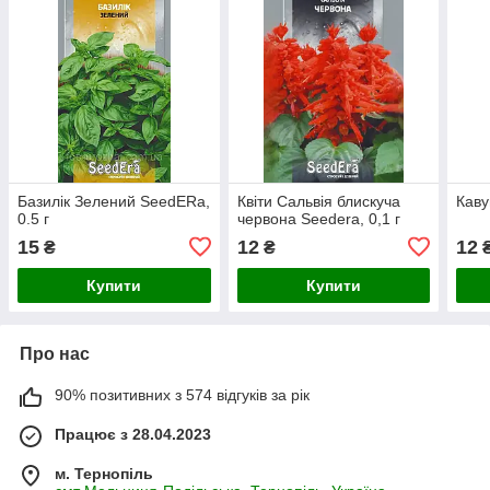
Базилік Зелений SeedERa,
Квіти Сальвія блискуча
Каву
0.5 г
червона Seedera, 0,1 г
15
12
12
₴
₴
Купити
Купити
Про нас
90% позитивних з 574 відгуків за рік
Працює з 28.04.2023
м. Тернопіль