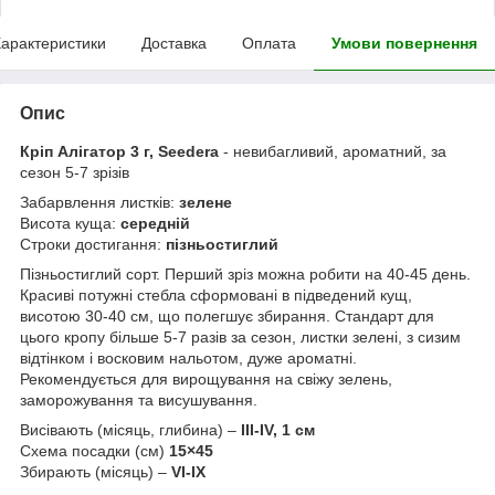
арактеристики
Доставка
Оплата
Умови повернення
Опис
Кріп Алігатор 3 г, Seedera
- невибагливий, ароматний, за
сезон 5-7 зрізів
Забарвлення листків:
зелене
Висота куща:
середній
Строки достигання:
пізньостиглий
Пізньостиглий сорт. Перший зріз можна робити на 40-45 день.
Красиві потужні стебла сформовані в підведений кущ,
висотою 30-40 см, що полегшує збирання. Стандарт для
цього кропу більше 5-7 разів за сезон, листки зелені, з сизим
відтінком і восковим нальотом, дуже ароматні.
Рекомендується для вирощування на свіжу зелень,
заморожування та висушування.
Висівають (місяць, глибина) –
III-IV, 1 см
Схема посадки (см)
15×45
Збирають (місяць) –
VI-IХ