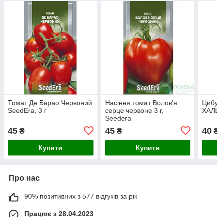
Томат Де Барао Червоний
Насіння томат Волов'я
Цибу
SeedEra, 3 г
серце червоне 3 г,
ХАЛЦ
Seedera
45
45
40
₴
₴
Купити
Купити
Про нас
90% позитивних з 577 відгуків за рік
Працює з 28.04.2023