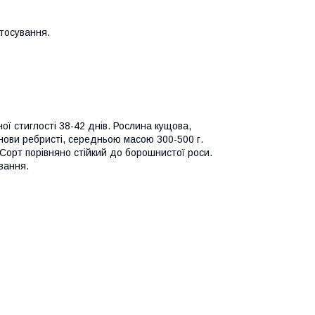
тосування.
ої стиглості 38-42 днів. Рослина кущова,
нови ребристі, середньою масою 300-500 г.
 Сорт порівняно стійкий до борошнистої роси.
вання.