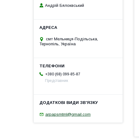
Андрій Бялоквський
смт Мельниця-Подільська,
Тернопіль, Україна
+380 (68) 099-85-87
Представник
arpapsmtml@gmail.com