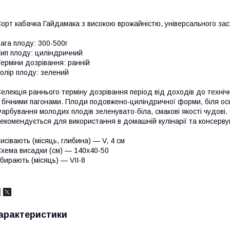
орт кабачка Гайдамака з високою врожайністю, універсального зас
ага плоду: 300-500г
ип плоду: циліндричний
ерміни дозрівання: ранній
олір плоду: зелений
елекція раннього терміну дозрівання період від доходів до технічн
 бічними пагонами. Плоди подовжено-циліндричної форми, біля ос
арбування молодих плодів зеленувато-біла, смакові якості чудові.
екомендується для використання в домашній кулінарії та консерву
исівають (місяць, глибина) — V, 4 см
хема висадки (см) — 140х40-50
бирають (місяць) — VII-8
арактеристики