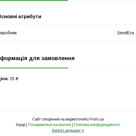
Основні атрибути
иробник
SeedEra
нформація для замовлення
іна:
25 ₴
Сайт створений на маркетплейсі
Prom.ua
Аграр |
Поскаржитися на контент
|
Політика конфіденційності
Select Language
▼