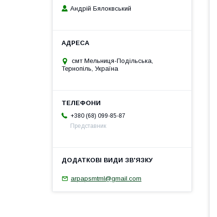
Андрій Бялоквський
смт Мельниця-Подільська,
Тернопіль, Україна
+380 (68) 099-85-87
Представник
arpapsmtml@gmail.com