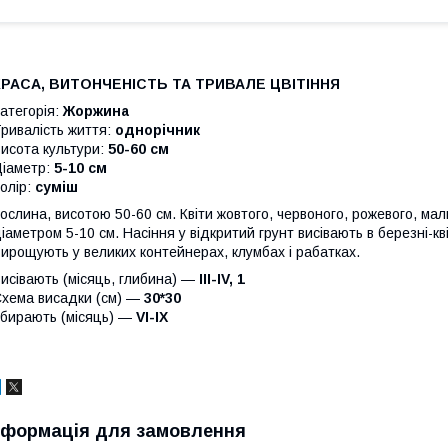
КРАСА, ВИТОНЧЕНІСТЬ ТА ТРИВАЛЕ ЦВІТІННЯ
атегорія:
Жоржина
ривалість життя:
однорічник
исота культури:
50-60 см
іаметр:
5-10 см
олір:
суміш
ослина, висотою 50-60 см. Квіти жовтого, червоного, рожевого, мали
іаметром 5-10 см. Насіння у відкритий грунт висівають в березні-кві
ирощують у великих контейнерах, клумбах і рабатках.
исівають (місяць, глибина) —
III-IV, 1
хема висадки (см) —
30*30
бирають (місяць) —
VI-IX
нформація для замовлення