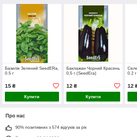
Базилік Зелений SeedERa,
Баклажан Чорний Красень
Селе
0.5 г
0,5 г (SeedEra)
0.2 г
15
12
12
₴
₴
Купити
Купити
Про нас
90% позитивних з 574 відгуків за рік