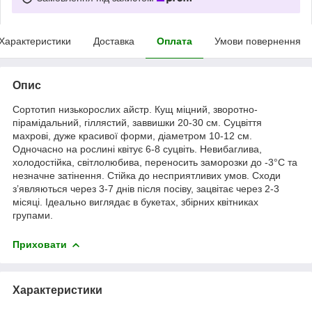
Характеристики
Доставка
Оплата
Умови повернення
Опис
Сортотип низькорослих айстр. Кущ міцний, зворотно-
пірамідальний, гіллястий, заввишки 20-30 см. Суцвіття
махрові, дуже красивої форми, діаметром 10-12 см.
Одночасно на рослині квітує 6-8 суцвіть. Невибаглива,
холодостійка, світлолюбива, переносить заморозки до -3°С та
незначне затінення. Стійка до несприятливих умов. Сходи
з’являються через 3-7 днів після посіву, зацвітає через 2-3
місяці. Ідеально виглядає в букетах, збірних квітниках
групами.
Приховати
Характеристики