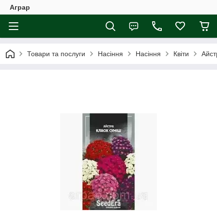
Аграр
Товари та послуги
Насіння
Насіння
Квіти
Айст