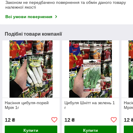
Законом не передбачено повернення та обмін даного товару
належної якості
Всі умови повернення
Подібні товари компанії
Насіння цибуля-порей
Цибуля Шнітт на зелень 1
Насі
Мрія 1г
г
Мрія
12
12
12
₴
₴
Купити
Купити