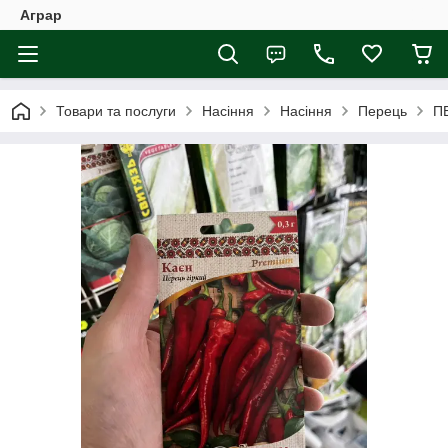
Аграр
Товари та послуги
Насіння
Насіння
Перець
П