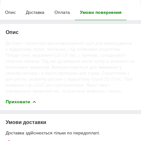
Опис
Доставка
Оплата
Умови повернення
Опис
Де Каєн - пікантний високоврожайний сорт для вирощування
у відкритому грунті, теплицях і під плівковим покриттям.
Плоди тонкі, видовжені (10-15 см), с пряним, солодкувато-
пекучем смаком. Під час дозрівання міняє колір із зеленого на
інтенсивно-червоний. Використовується для вживання у
свіжому вигляді і в якості приправи для страв. Сприятлива t
для росту і розвитку рослин у відкритому ґрунті 21-27оС. При
зниженні t до 12оС ріст припиняється. Якщо така t
утримується тривалий час, то рослини жовкнуть і гинуть.
Приховати
Умови доставки
Доставка здійснюється тільки по передоплаті.