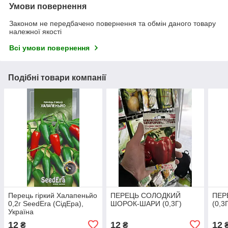
Умови повернення
Законом не передбачено повернення та обмін даного товару
належної якості
Всі умови повернення
Подібні товари компанії
Перець гіркий Халапеньйо
ПЕРЕЦЬ СОЛОДКИЙ
ПЕР
0,2г SeedЕra (СідЕра),
ШОРОК-ШАРИ (0,3Г)
(0,3
Україна
12
12
12
₴
₴