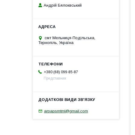
Андрій Бялоквський
смт Мельниця-Подільська,
Тернопіль, Україна
+380 (68) 099-85-87
Представник
arpapsmtml@gmail.com