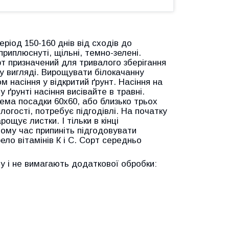
період 150-160 днів від сходів до
 приплюснуті, щільні, темно-зелені.
орт призначений для тривалого зберігання
му вигляді. Вирощувати білокачанну
 насіння у відкритий ґрунт. Насіння на
у ґрунті насіння висівайте в травні.
хема посадки 60х60, або близько трьох
логості, потребує підгодівлі. На початку
щує листки. І тільки в кінці
ьому час припиніть підгодовувати
ло вітамінів К і С. Сорт середньо
у і не вимагають додаткової обробки: