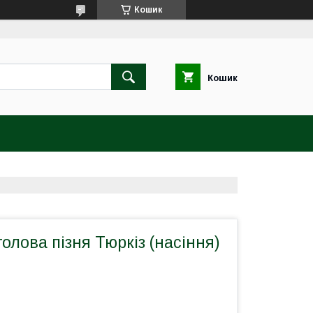
Кошик
Кошик
голова пізня Тюркіз (насіння)