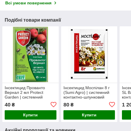
Всі умови повернення
Подібні товари компанії
Інсектицид Прованто
Інсектицид Моспілан 8 г
Інсе
Вернал 2 мл Protect
(Sumi Agro) | системний
SL B
Garden | системний
контактно-шлунковий
конт
інсектицид від
інсектицид проти
коло
40
80
1 2
₴
₴
колорадського жука,
колорадського жука,
попе
плодожерки, трипсів і
попелиці, трипсів,
біло
Купити
Купити
совок
Акційні пропозиції та новинки