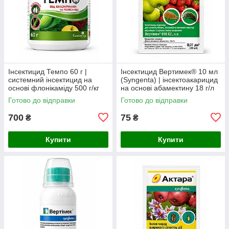
Інсектицид Темпо 60 г |
Інсектицид Вертимек® 10 мл
системний інсектицид на
(Syngenta) | інсектоакарицид
основі флонікаміду 500 г/кг
на основі абамектину 18 г/л
проти попелиці, білокрилки,
від кліщів, трипсів та мінерів
Готово до відправки
Готово до відправки
трипсів та щитівок
700
75
₴
₴
Купити
Купити