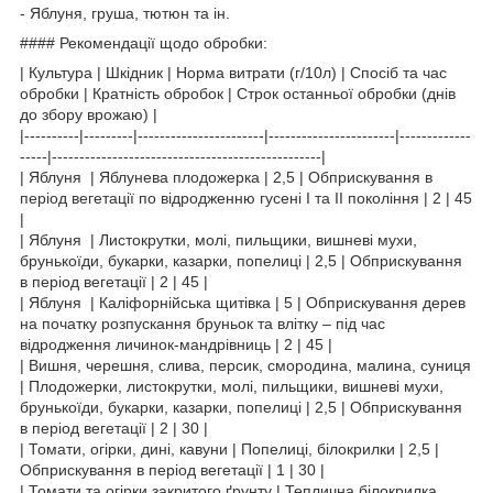
- Яблуня, груша, тютюн та ін.
#### Рекомендації щодо обробки:
| Культура | Шкідник | Норма витрати (г/10л) | Спосіб та час
обробки | Кратність обробок | Строк останньої обробки (днів
до збору врожаю) |
|----------|---------|-----------------------|-----------------------|-------------
-----|-------------------------------------------------|
| Яблуня | Яблунева плодожерка | 2,5 | Обприскування в
період вегетації по відродженню гусені I та II покоління | 2 | 45
|
| Яблуня | Листокрутки, молі, пильщики, вишневі мухи,
брунькоїди, букарки, казарки, попелиці | 2,5 | Обприскування
в період вегетації | 2 | 45 |
| Яблуня | Каліфорнійська щитівка | 5 | Обприскування дерев
на початку розпускання бруньок та влітку – під час
відродження личинок-мандрівниць | 2 | 45 |
| Вишня, черешня, слива, персик, смородина, малина, суниця
| Плодожерки, листокрутки, молі, пильщики, вишневі мухи,
брунькоїди, букарки, казарки, попелиці | 2,5 | Обприскування
в період вегетації | 2 | 30 |
| Томати, огірки, дині, кавуни | Попелиці, білокрилки | 2,5 |
Обприскування в період вегетації | 1 | 30 |
| Томати та огірки закритого ґрунту | Теплична білокрилка,