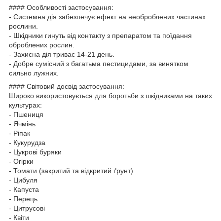
#### Особливості застосування:
- Системна дія забезпечує ефект на необроблених частинах
рослини.
- Шкідники гинуть від контакту з препаратом та поїдання
оброблених рослин.
- Захисна дія триває 14-21 день.
- Добре сумісний з багатьма пестицидами, за винятком
сильно лужних.
#### Світовий досвід застосування:
Широко використовується для боротьби з шкідниками на таких
культурах:
- Пшениця
- Ячмінь
- Ріпак
- Кукурудза
- Цукрові буряки
- Огірки
- Томати (закритий та відкритий ґрунт)
- Цибуля
- Капуста
- Перець
- Цитрусові
- Квіти