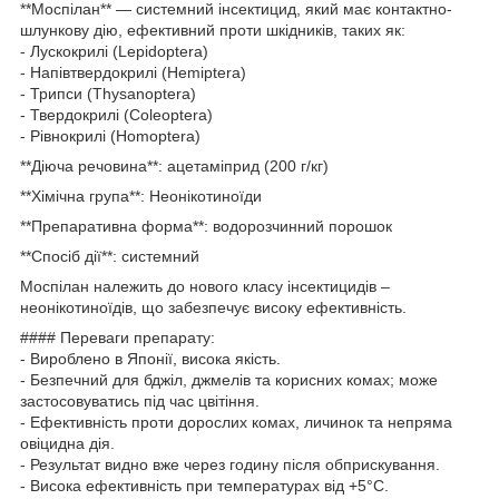
**Моспілан** — системний інсектицид, який має контактно-
шлункову дію, ефективний проти шкідників, таких як:
- Лускокрилі (Lepidoptera)
- Напівтвердокрилі (Hemiptera)
- Трипси (Thysanoptera)
- Твердокрилі (Coleoptera)
- Рівнокрилі (Homoptera)
**Діюча речовина**: ацетаміприд (200 г/кг)
**Хімічна група**: Неонікотиноїди
**Препаративна форма**: водорозчинний порошок
**Спосіб дії**: системний
Моспілан належить до нового класу інсектицидів –
неонікотиноїдів, що забезпечує високу ефективність.
#### Переваги препарату:
- Вироблено в Японії, висока якість.
- Безпечний для бджіл, джмелів та корисних комах; може
застосовуватись під час цвітіння.
- Ефективність проти дорослих комах, личинок та непряма
овіцидна дія.
- Результат видно вже через годину після обприскування.
- Висока ефективність при температурах від +5°C.