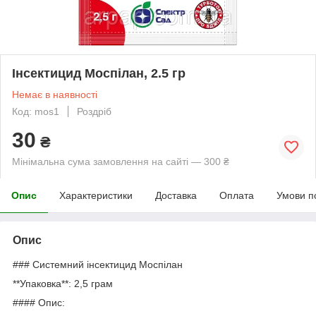
Інсектицид Моспілан, 2.5 гр
Немає в наявності
Код: mos1
Роздріб
30
₴
Мінімальна сума замовлення на сайті — 300 ₴
Опис
Характеристики
Доставка
Оплата
Умови п
Опис
### Системний інсектицид Моспілан
**Упаковка**: 2,5 грам
#### Опис: