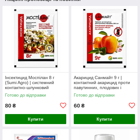
Інсектицид Моспілан 8 г
Акарицид Санмайт 9 г |
(Sumi Agro) | системний
контактний акарицид проти
контактно-шлунковий
павутинних, плодових і
інсектицид проти
цитрусових кліщів
Готово до відправки
Готово до відправки
колорадського жука,
попелиці, трипсів,
80
60
₴
₴
Купити
Купити