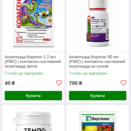
Інсектицид Кораген 1,2 мл
Інсектицид Кораген 50 мл
(FMC) | контактно-системний
(FMC) | контактно-системний
інсектицид проти
інсектицид на основі
колорадського жука,
хлорантраніліпролу проти
Готово до відправки
Готово до відправки
плодожерок, листовійок і
лускокрилих шкідників
совок
40
700
₴
₴
Купити
Купити