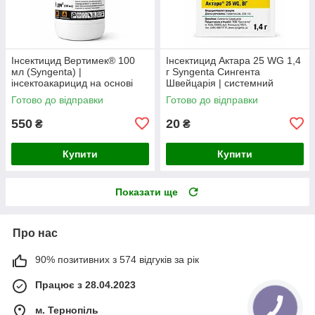
Інсектицид Вертимек® 100
Інсектицид Актара 25 WG 1,4
мл (Syngenta) |
г Syngenta Сингента
інсектоакарицид на основі
Швейцарія | системний
абамектину 18 г/л від кліщів,
інсектицид
Готово до відправки
Готово до відправки
трипсів та мінерів
550
20
₴
₴
Купити
Купити
Показати ще
Про нас
90% позитивних з 574 відгуків за рік
Працює з 28.04.2023
м. Тернопіль