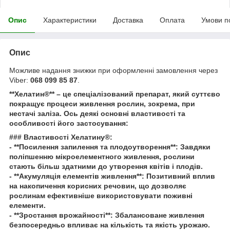
Опис
Характеристики
Доставка
Оплата
Умови п
Опис
Можливе надання знижки при оформленні замовлення через
Viber:
068 099 85 87
.
**Хелатин®** – це спеціалізований препарат, який суттєво
покращує процеси живлення рослин, зокрема, при
нестачі заліза. Ось деякі основні властивості та
особливості його застосування:
### Властивості Хелатину®:
- **Посилення запилення та плодоутворення**: Завдяки
поліпшенню мікроелементного живлення, рослини
стають більш здатними до утворення квітів і плодів.
- **Акумуляція елементів живлення**: Позитивний вплив
на накопичення корисних речовин, що дозволяє
рослинам ефективніше використовувати поживні
елементи.
- **Зростання врожайності**: Збалансоване живлення
безпосередньо впливає на кількість та якість урожаю.